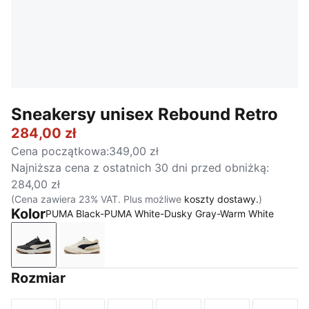
Sneakersy unisex Rebound Retro
284,00 zł
Cena początkowa
:
349,00 zł
Najniższa cena z ostatnich 30 dni przed obniżką
:
284,00 zł
(Cena zawiera 23% VAT. Plus możliwe
koszty dostawy.
)
Kolor
PUMA Black-PUMA White-Dusky Gray-Warm White
PUMA Black-PUMA White-Dusky Gray-Warm White
Frosted Ivory-New Navy-Toasted Almond
Rozmiar