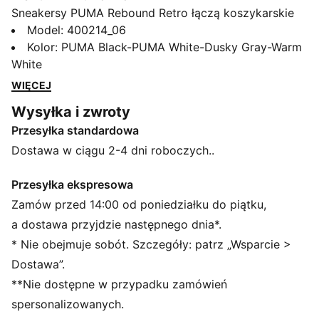
Sneakersy PUMA Rebound Retro łączą koszykarskie
dziedzictwo z ulicznym stylem. Mają perforowaną
Model
:
400214_06
syntetyczną cholewkę i wkładkę SOFTFOAM+ oraz
Kolor
:
PUMA Black-PUMA White-Dusky Gray-Warm
podeszwę SOFTRIDE zapewniającą amortyzację przez
White
cały dzień. Spraw, aby każdy twój krok był efektowny
WIĘCEJ
dzięki charakterystycznemu stylowi retro PUMA.
Wysyłka i zwroty
CECHY + KORZYŚCI
Przesyłka standardowa
SOFTFOAM+: wygodna wkładka wewnętrzna
zapewniająca miękką amortyzację dzięki bardzo
Dostawa w ciągu 2-4 dni roboczych..
grubej pięcie
SOFTRIDE: miękka pianka zaprojektowana z myślą o
Przesyłka ekspresowa
całodziennej amortyzacji i komforcie
Zamów przed 14:00 od poniedziałku do piątku,
SZCZEGÓŁY
a dostawa przyjdzie następnego dnia*.
Standardowa szerokość
* Nie obejmuje sobót. Szczegóły: patrz „Wsparcie >
Materiał syntetyczny
Dostawa”.
Nakładka z zamszu i siateczki
**Nie dostępne w przypadku zamówień
Podeszwa środkowa z pianki EVA
Sznurowane zapięcie
spersonalizowanych.