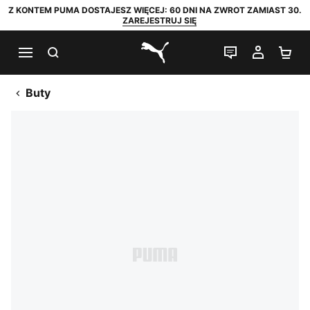
Z KONTEM PUMA DOSTAJESZ WIĘCEJ: 60 DNI NA ZWROT ZAMIAST 30.
ZAREJESTRUJ SIĘ
SZUKAJ
CZAT NA Ż
MOJE 
KO
PUMA.com
Buty