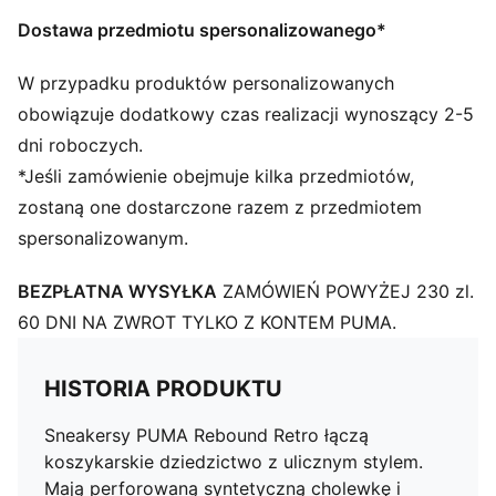
Gumowa podeszwa zewnętrzna
Pasek PUMA Formstrip na zewnętrznym boku
Dostawa przedmiotu spersonalizowanego*
W przypadku produktów personalizowanych
obowiązuje dodatkowy czas realizacji wynoszący 2-5
dni roboczych.
*Jeśli zamówienie obejmuje kilka przedmiotów,
zostaną one dostarczone razem z przedmiotem
spersonalizowanym.
BEZPŁATNA WYSYŁKA
ZAMÓWIEŃ POWYŻEJ 230 zl.
60 DNI NA ZWROT TYLKO Z KONTEM PUMA.
HISTORIA PRODUKTU
Sneakersy PUMA Rebound Retro łączą
koszykarskie dziedzictwo z ulicznym stylem.
Mają perforowaną syntetyczną cholewkę i