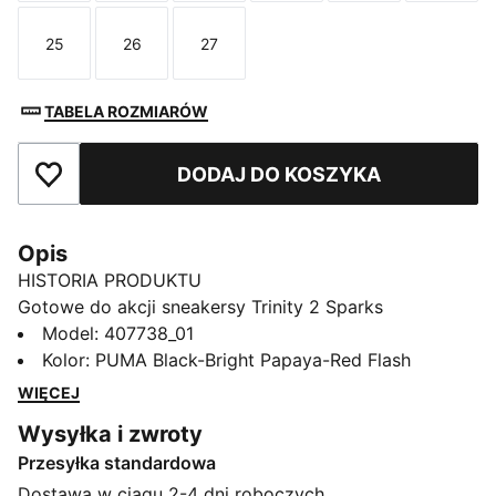
25
26
27
Rozmiar
Rozmiar
Rozmiar
TABELA ROZMIARÓW
DODAJ DO KOSZYKA
Dodaj do ulubionych
Opis
HISTORIA PRODUKTU
Gotowe do akcji sneakersy Trinity 2 Sparks
zapewniają maluchom wygodę podczas odkrywania
Model
:
407738_01
świata wokół siebie. Detale w kształcie płomieni na
Kolor
:
PUMA Black-Bright Papaya-Red Flash
pasku PUMA Formstrip nadają im wyrazisty wygląd.
WIĘCEJ
Łatwe w obsłudze sznurowadła sprawiają, że wyjście
Wysyłka i zwroty
z domu idzie nieco sprawniej.
Przesyłka standardowa
SZCZEGÓŁY
Przeznaczenie: Do noszenia na co dzień
Dostawa w ciągu 2-4 dni roboczych..