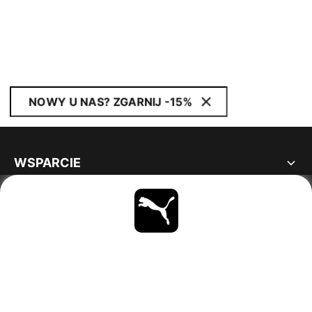
NOWY U NAS? ZGARNIJ -15%
WSPARCIE
INFORMACJE
BĄDŹ NA BIEŻĄCO
OBEJRZYJ
POLAND