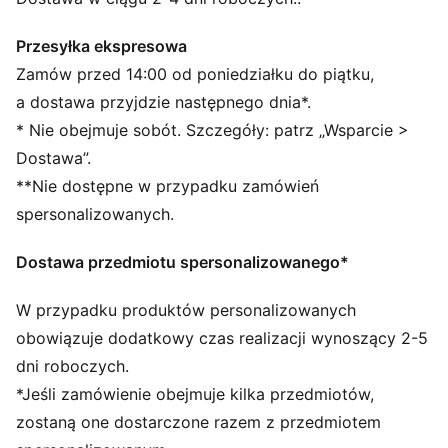
Szerokość: Regular
Zapięcie: Elastyczne sznurowadła z paskiem na rzep
Przesyłka ekspresowa
Rodzaj obcasa: Płaski
Zamów przed 14:00 od poniedziałku do piątku,
Wytrzymała i łatwa w czyszczeniu cholewka
a dostawa przyjdzie następnego dnia*.
Nadruk na wkładce KinderFit® umożliwiający
* Nie obejmuje sobót. Szczegóły: patrz „Wsparcie >
prawidłowe dopasowanie
Dostawa”.
Podeszwa zewnętrzna zapewniająca przyczepność
**Nie dostępne w przypadku zamówień
Charakterystyczne detale marki PUMA
PUMA dla małych dzieci: produkty polecane dla
spersonalizowanych.
małych dzieci do 4. roku życia
Dostawa przedmiotu spersonalizowanego*
W przypadku produktów personalizowanych
obowiązuje dodatkowy czas realizacji wynoszący 2-5
dni roboczych.
*Jeśli zamówienie obejmuje kilka przedmiotów,
zostaną one dostarczone razem z przedmiotem