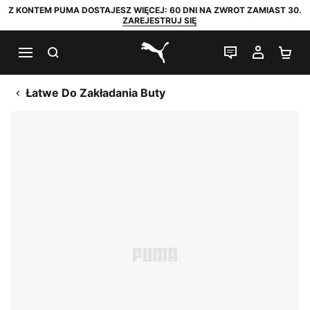
Z KONTEM PUMA DOSTAJESZ WIĘCEJ: 60 DNI NA ZWROT ZAMIAST 30.
ZAREJESTRUJ SIĘ
SZUKAJ
CZAT NA Ż
MOJE 
KO
PUMA.com
Łatwe Do Zakładania Buty