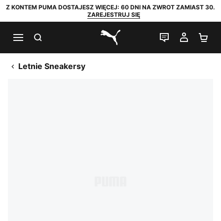
Z KONTEM PUMA DOSTAJESZ WIĘCEJ: 60 DNI NA ZWROT ZAMIAST 30.
ZAREJESTRUJ SIĘ
SZUKAJ
CZAT NA Ż
MOJE 
KO
PUMA.com
Letnie Sneakersy