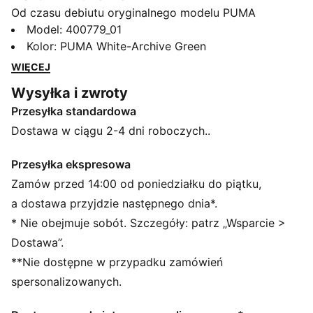
Od czasu debiutu oryginalnego modelu PUMA
California w latach 80. buty te zyskały uznanie dzięki
Model
:
400779_01
swobodnemu, minimalistycznemu stylowi
Kolor
:
PUMA White-Archive Green
inspirowanemu beztroskim klimatem Zachodniego
WIĘCEJ
Wybrzeża. Będący częścią tej kalifornijskiej rodziny
Wysyłka i zwroty
model CA Match kontynuuje tę tradycję. Ma schludny,
Przesyłka standardowa
minimalistyczny wygląd, idealnie łączący boiskowy i
uliczny styl, więc świetnie sprawdza się w wielu
Dostawa w ciągu 2-4 dni roboczych..
różnych strojach. Prosty model na co dzień w
bezpretensjonalnym stylu.
Przesyłka ekspresowa
SZCZEGÓŁY
Zamów przed 14:00 od poniedziałku do piątku,
Standardowy krój
a dostawa przyjdzie następnego dnia*.
Zaokrąglony przód
* Nie obejmuje sobót. Szczegóły: patrz „Wsparcie >
Sznurowane zapięcie
Dostawa”.
Rodzaj obcasa: Płaski
**Nie dostępne w przypadku zamówień
Charakterystyczne detale marki PUMA
76,48% skóra bydlęca, 20,93% materiał syntetyczny,
spersonalizowanych.
2,59% materiał tekstylny