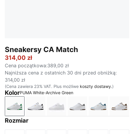
Sneakersy CA Match
314,00 zł
Cena początkowa
:
389,00 zł
Najniższa cena z ostatnich 30 dni przed obniżką
:
314,00 zł
(Cena zawiera 23% VAT. Plus możliwe
koszty dostawy.
)
Kolor
PUMA White-Archive Green
PUMA White-Archive Green
PUMA White-PUMA Black
PUMA White-PUMA White
PUMA White-Silver Mist
PUMA White-Sea
PUMA 
Rozmiar