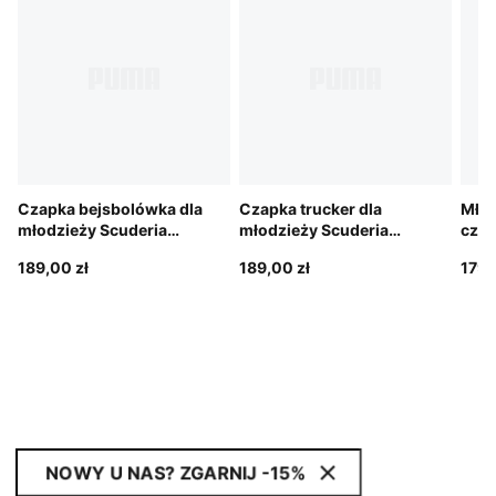
Czapka bejsbolówka dla
Czapka trucker dla
Młod
młodzieży Scuderia
młodzieży Scuderia
czap
Ferrari Replica Leclerc
Ferrari HP Hamilton
Scud
189,00 zł
189,00 zł
179,
NOWY U NAS? ZGARNIJ -15%