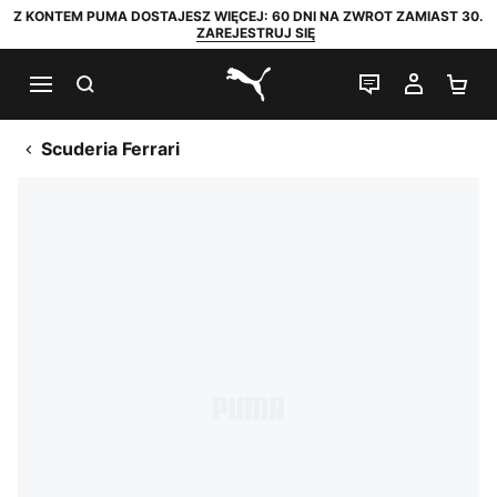
Z KONTEM PUMA DOSTAJESZ WIĘCEJ: 60 DNI NA ZWROT ZAMIAST 30.
ZAREJESTRUJ SIĘ
SZUKAJ
CZAT NA Ż
MOJE 
KO
PUMA.com
Scuderia Ferrari