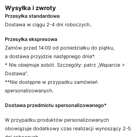
powstała z myślą o Tifosi, którzy bez wahania
Wysyłka i zwroty
wciskają gaz do dechy, patrzą w przyszłość i nie boją
Przesyłka standardowa
się tego, co nieznane. Biała i czerwona kolorystyka
nadaje tej koszulce polo charakter inspirowany
Dostawa w ciągu 2-4 dni roboczych..
dziedzictwem Ferrari, podany w nowoczesnym,
sportowym wydaniu.
Przesyłka ekspresowa
SZCZEGÓŁY
Zamów przed 14:00 od poniedziałku do piątku,
Krój: Standardowa
a dostawa przyjdzie następnego dnia*.
Materiał główny: Pojedynczy dżersej
* Nie obejmuje sobót. Szczegóły: patrz „Wsparcie >
Dekolt: Kołnierzyk polo
Dostawa”.
Krótkie rękawy
**Nie dostępne w przypadku zamówień
Zapięcie: Zamek 1/4
Długość: Standardowa
spersonalizowanych.
Oznaczenia Scuderia Ferrari
Charakterystyczne detale marki PUMA
Dostawa przedmiotu spersonalizowanego*
Styl PUMA dla młodzieży: produkty polecane dla
dzieci pomiędzy 8. a 16. rokiem życia
W przypadku produktów personalizowanych
obowiązuje dodatkowy czas realizacji wynoszący 2-5