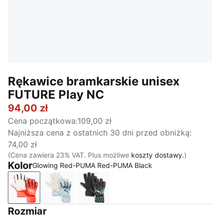
Rękawice bramkarskie unisex
FUTURE Play NC
94,00 zł
Cena początkowa
:
109,00 zł
Najniższa cena z ostatnich 30 dni przed obniżką
:
74,00 zł
(Cena zawiera 23% VAT. Plus możliwe
koszty dostawy.
)
Kolor
Glowing Red-PUMA Red-PUMA Black
Glowing Red-PUMA Red-PUMA Black
Icy Blue-Blue Jewel
PUMA Black-Intense Mint
Rozmiar