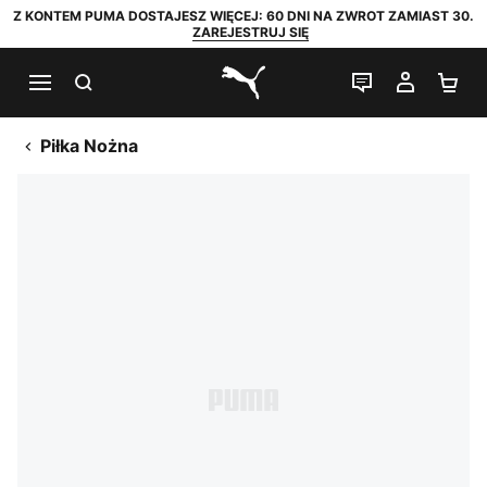
Z KONTEM PUMA DOSTAJESZ WIĘCEJ: 60 DNI NA ZWROT ZAMIAST 30.
ZAREJESTRUJ SIĘ
SZUKAJ
CZAT NA Ż
MOJE 
KO
PUMA.com
Piłka Nożna