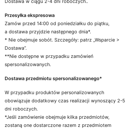
Krój NC (Negative Cut): Ścisłe dopasowanie
Dostawa w ciągu 2-4 dni roboczych..
zapewniające kontrolę nad piłką
Wytłaczany wierzch dłoni zapewnia elastyczność i
Przesyłka ekspresowa
większą siłę podczas piąstkowania
Zamów przed 14:00 od poniedziałku do piątku,
Zapięcie na nadgarstek z bocznym wycięciem
a dostawa przyjdzie następnego dnia*.
ułatwiającym wsuwanie
* Nie obejmuje sobót. Szczegóły: patrz „Wsparcie >
Pasek na całej długości zapewnia bezpieczne zapięcie
Dostawa”.
Każdy wiek
**Nie dostępne w przypadku zamówień
spersonalizowanych.
Dostawa przedmiotu spersonalizowanego*
W przypadku produktów personalizowanych
obowiązuje dodatkowy czas realizacji wynoszący 2-5
dni roboczych.
*Jeśli zamówienie obejmuje kilka przedmiotów,
zostaną one dostarczone razem z przedmiotem