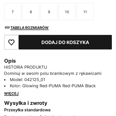
7
8
9
10
11
Rozmiar
Rozmiar
Rozmiar
Rozmiar
Rozmiar
TABELA ROZMIARÓW
DODAJ DO KOSZYKA
Dodaj do ulubionych
Opis
HISTORIA PRODUKTU
Dominuj w swoim polu bramkowym z rękawicami
bramkarskimi FUTURE Play NC. Bardzo miękka strona
Model
:
042125_01
wewnętrzna pozwala pewnie trzymać piłkę, a
Kolor
:
Glowing Red-PUMA Red-PUMA Black
konstrukcja o negatywowym kroju zapewnia naturalne
WIĘCEJ
czucie i kontrolę nad piłką.
Wysyłka i zwroty
SZCZEGÓŁY
Przesyłka standardowa
2 mm bardzo miękka warstwa wewnętrzna