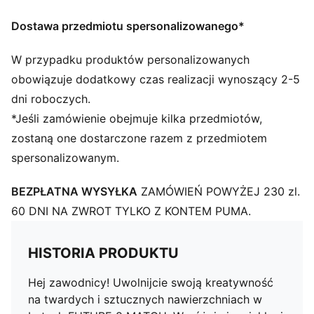
kontrolę nad piłką w celu poprawy umiejętności
Taśma wzmacniająca na śródstopiu zapewniająca
Dostawa przedmiotu spersonalizowanego*
ścisłe dopasowanie i stabilność
Innowacyjna konstrukcja, orientacja i rozmieszczenie
W przypadku produktów personalizowanych
korków umożliwiające szybkie obroty i 360-
obowiązuje dodatkowy czas realizacji wynoszący 2-5
stopniową zwinność zarówno na twardym podłożu,
dni roboczych.
jak i na sztucznej murawie
*Jeśli zamówienie obejmuje kilka przedmiotów,
FG/AG: podeszwa zewnętrzna do gry na twardych
zostaną one dostarczone razem z przedmiotem
nawierzchniach naturalnych i sztucznej murawie (4G).
spersonalizowanym.
Graj ze sznurowadłami lub bez
Styl PUMA dla młodzieży: produkty polecane dla
BEZPŁATNA WYSYŁKA
ZAMÓWIEŃ POWYŻEJ 230 zl.
dzieci pomiędzy 8. a 16. rokiem życia
60 DNI NA ZWROT TYLKO Z KONTEM PUMA.
HISTORIA PRODUKTU
Hej zawodnicy! Uwolnijcie swoją kreatywność
na twardych i sztucznych nawierzchniach w