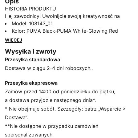
Opis
HISTORIA PRODUKTU
Hej zawodnicy! Uwolnijcie swoją kreatywność na
twardych i sztucznych nawierzchniach w butach
Model
:
108143_01
FUTURE 8 MATCH. Wyróżnia je miękka i lekka
Kolor
:
PUMA Black-PUMA White-Glowing Red
cholewka z siateczki, innowacyjna konstrukcja korków
WIĘCEJ
zapewniająca zwinność we wszystkich kierunkach
Wysyłka i zwroty
oraz technologia GripControl odpowiadająca za
Przesyłka standardowa
doskonałą kontrolę nad piłką. Model ten jest dostępny
w standardowej i szerokiej wersji i można w nim grać
Dostawa w ciągu 2-4 dni roboczych..
ze sznurowadłami lub bez.
CECHY + KORZYŚCI
Przesyłka ekspresowa
Produkt wykonany w co najmniej 30% z materiałów
Zamów przed 14:00 od poniedziałku do piątku,
pochodzących z recyklingu
a dostawa przyjdzie następnego dnia*.
SZCZEGÓŁY
* Nie obejmuje sobót. Szczegóły: patrz „Wsparcie >
Miękka, lekka cholewka z siateczki z elastycznym
Dostawa”.
kołnierzem z dzianiny dająca lepsze dopasowanie i
**Nie dostępne w przypadku zamówień
wsparcie
Wypukłe linie siatki dające dodatkową przyczepność i
spersonalizowanych.