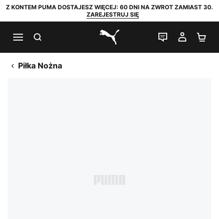
Z KONTEM PUMA DOSTAJESZ WIĘCEJ: 60 DNI NA ZWROT ZAMIAST 30.
ZAREJESTRUJ SIĘ
SZUKAJ
CZAT NA Ż
MOJE 
KO
PUMA.com
Piłka Nożna