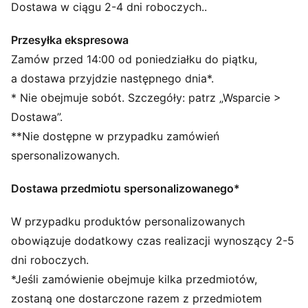
RE:FIBRE: Odzież ta, objęta programem RE:FIBRE, jest
Dostawa w ciągu 2-4 dni roboczych..
wykonana w co najmniej 95% z materiału
pochodzącego z recyklingu z odpadów tekstylnych i
Przesyłka ekspresowa
innych zużytych materiałów.
Zamów przed 14:00 od poniedziałku do piątku,
SZCZEGÓŁY
a dostawa przyjdzie następnego dnia*.
Standardowy krój
* Nie obejmuje sobót. Szczegóły: patrz „Wsparcie >
Trykot
Dostawa”.
Standardowa długość kurtki
**Nie dostępne w przypadku zamówień
Stójka
Zamek na całej długości
spersonalizowanych.
Długie rękawy
Boczna kieszeń
Dostawa przedmiotu spersonalizowanego*
Styl PUMA dla młodzieży: produkty polecane dla
dzieci pomiędzy 8. a 16. rokiem życia
W przypadku produktów personalizowanych
obowiązuje dodatkowy czas realizacji wynoszący 2-5
dni roboczych.
*Jeśli zamówienie obejmuje kilka przedmiotów,
zostaną one dostarczone razem z przedmiotem