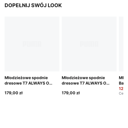
DOPEŁNIJ SWÓJ LOOK
Młodzieżowe spodnie
Młodzieżowe spodnie
Młod
dresowe T7 ALWAYS ON
dresowe T7 ALWAYS ON
Base
o wąskim kroju
o wąskim kroju
129,
179,00 zł
179,00 zł
Cena