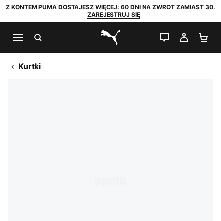
Z KONTEM PUMA DOSTAJESZ WIĘCEJ: 60 DNI NA ZWROT ZAMIAST 30.
ZAREJESTRUJ SIĘ
SZUKAJ
CZAT NA Ż
MOJE 
KO
PUMA.com
Kurtki