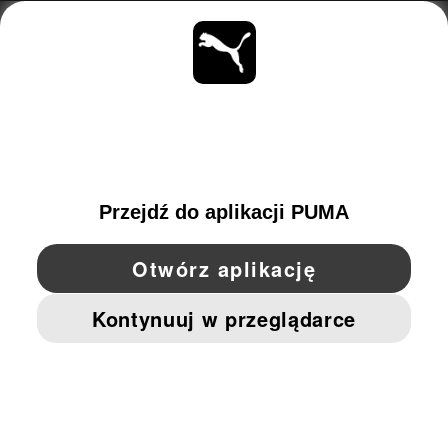
INFORMACJE
BĄDŹ NA BIEŻĄCO
OBEJRZYJ
POLAND
YouTube
Twitter
Pinterest
Instagram
Facebo
© PUMA EUROPE GMBH, 2026. WSZYSTKIE PRAWA ZASTRZEŻONE
NADRUK FIRMOWY I DANE PRAWNE