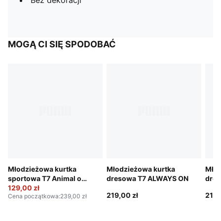
Bez dekoracji
MOGĄ CI SIĘ SPODOBAĆ
Młodzieżowa kurtka
Młodzieżowa kurtka
Młod
sportowa T7 Animal o
dresowa T7 ALWAYS ON
dre
luźnym kroju
129,00 zł
219,00 zł
219,
Cena początkowa
:
239,00 zł