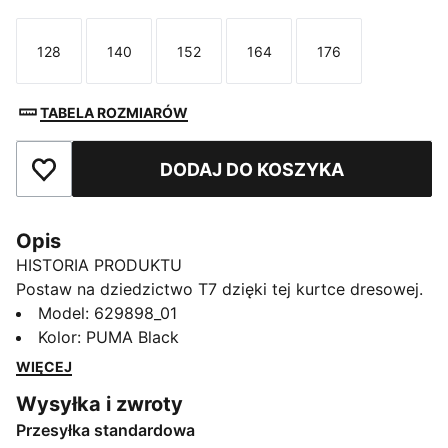
128
140
152
164
176
Rozmiar
Rozmiar
Rozmiar
Rozmiar
Rozmiar
TABELA ROZMIARÓW
DODAJ DO KOSZYKA
Dodaj do ulubionych
Opis
HISTORIA PRODUKTU
Postaw na dziedzictwo T7 dzięki tej kurtce dresowej.
Ma kultowe wstawki panelowe po bokach,
Model
:
629898_01
dwukierunkowy zamek i zapinane na suwak kieszenie
Kolor
:
PUMA Black
boczne oraz została zaprojektowana dla tych, którzy
WIĘCEJ
stawiają na dziedzictwo w nowoczesnym wydaniu.
Wysyłka i zwroty
Poczuj ducha PUMA w każdym ściegu.
Przesyłka standardowa
CECHY + KORZYŚCI