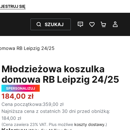
JESTRUJ SIĘ
SZUKAJ
CZAT NA ŻYWO
ULUBIONE 0
KOSZYK 
MOJ
omowa RB Leipzig 24/25
Młodzieżowa koszulka
domowa RB Leipzig 24/25
SPERSONALIZUJ
184,00 zł
Cena początkowa
:
359,00 zł
Najniższa cena z ostatnich 30 dni przed obniżką
:
184,00 zł
(Cena zawiera 23% VAT. Plus możliwe
koszty dostawy.
)