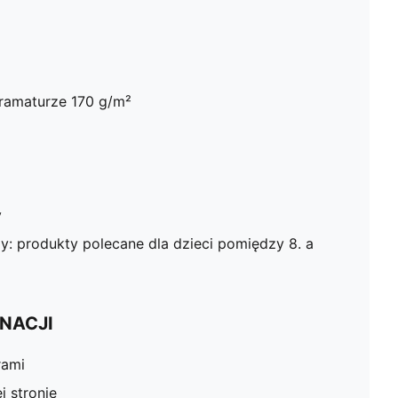
ramaturze 170 g/m²
y
y: produkty polecane dla dzieci pomiędzy 8. a
NACJI
rami
j stronie