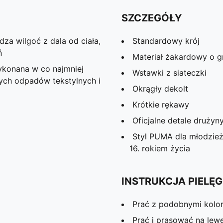
SZCZEGÓŁY
za wilgoć z dala od ciała,
Standardowy krój
ń
Materiał żakardowy o g
ykonana w co najmniej
Wstawki z siateczki
ych odpadów tekstylnych i
Okrągły dekolt
Krótkie rękawy
Oficjalne detale drużyn
Styl PUMA dla młodzież
16. rokiem życia
INSTRUKCJA PIELĘG
Prać z podobnymi kolo
Prać i prasować na lewe