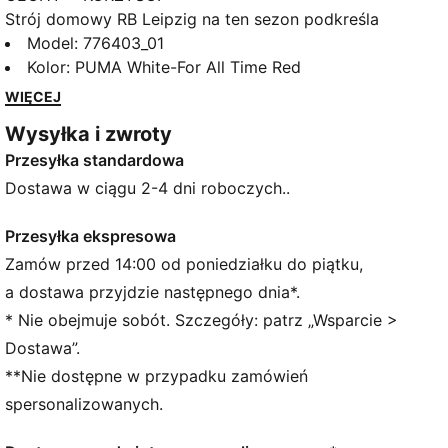
Strój domowy RB Leipzig na ten sezon podkreśla
dumę z miasta i związek tego, co stare z tym, co
Model
:
776403_01
nowe, który świetnie prezentuje jedno z najbardziej
Kolor
:
PUMA White-For All Time Red
rozpoznawalnych miejsc – uniwersytet w Lipsku. Graj
WIĘCEJ
jak najlepsi zawodnicy tej drużyny dzięki wstawkom
Wysyłka i zwroty
z siateczki i naszej odprowadzającej wilgoć
Przesyłka standardowa
technologii dryCELL, która zapewnia ochłodę i
uczucie suchości.
Dostawa w ciągu 2-4 dni roboczych..
CECHY + KORZYŚCI
dryCELL: wydajna technologia, która odprowadza
Przesyłka ekspresowa
wilgoć z dala od ciała, chroniąc przed przepoceniem
Zamów przed 14:00 od poniedziałku do piątku,
podczas ćwiczeń
a dostawa przyjdzie następnego dnia*.
Odzież ta, objęta programem RE:FIBRE, jest
* Nie obejmuje sobót. Szczegóły: patrz „Wsparcie >
wykonana w co najmniej 95% z materiału
Dostawa”.
pochodzącego z przetworzonych odpadów
**Nie dostępne w przypadku zamówień
tekstylnych i innych zużytych materiałów
SZCZEGÓŁY
spersonalizowanych.
Standardowy krój