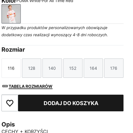
Kolor
PUMA White-For All Time Red
PUMA White-For All Time Red
W przypadku produktów personalizowanych obowiązuje
dodatkowy czas realizacji wynoszący 4-8 dni roboczych.
Rozmiar
116
128
140
152
164
176
Rozmiar
Rozmiar
Rozmiar
Rozmiar
Rozmiar
Rozmiar
TABELA ROZMIARÓW
DODAJ DO KOSZYKA
Dodaj do ulubionych
Opis
CECHY + KORZYŚCI