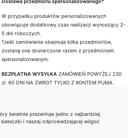
Materiał żakardowy o gramaturze 170 g/m²
Dostawa przedmiotu spersonalizowanego*
Wstawki z siateczki
Okrągły dekolt
W przypadku produktów personalizowanych
Krótkie rękawy
obowiązuje dodatkowy czas realizacji wynoszący 2-
Oficjalne detale drużyny
5 dni roboczych.
Styl PUMA dla młodzieży: produkty polecane dla
*Jeśli zamówienie obejmuje kilka przedmiotów,
dzieci pomiędzy 8. a 16. rokiem życia
zostaną one dostarczone razem z przedmiotem
spersonalizowanym.
BEZPŁATNA WYSYŁKA
ZAMÓWIEŃ POWYŻEJ 230
zl. 60 DNI NA ZWROT TYLKO Z KONTEM PUMA.
ry świetnie prezentuje jedno z najbardziej
 siateczki i naszej odprowadzającej wilgoć