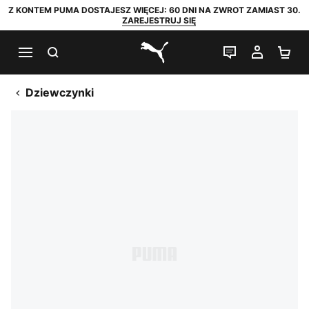
Z KONTEM PUMA DOSTAJESZ WIĘCEJ: 60 DNI NA ZWROT ZAMIAST 30.
ZAREJESTRUJ SIĘ
SZUKAJ
CZAT NA Ż
MOJE 
KO
PUMA.com
Dziewczynki