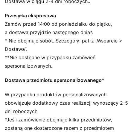
twoją lojalność niezależnie od pogody.
Dostawa w ciągu 2-4 dni roboczych..
CECHY + KORZYŚCI
Produkt wykonany w co najmniej 50% z materiałów
Przesyłka ekspresowa
pochodzących z recyklingu.
Zamów przed 14:00 od poniedziałku do piątku,
SZCZEGÓŁY
a dostawa przyjdzie następnego dnia*.
Oficjalny licencjonowany produkt
* Nie obejmuje sobót. Szczegóły: patrz „Wsparcie >
Prążkowana czapka z mankietem
Dostawa”.
Podszewka z dzianiny
**Nie dostępne w przypadku zamówień
Tkana etykieta z herbem klubu z przodu na mankiecie
Haftowane logo PUMA Cat z boku na mankiecie
spersonalizowanych.
Styl PUMA dla młodzieży: produkty polecane dla
dzieci pomiędzy 8. a 16. rokiem życia
Dostawa przedmiotu spersonalizowanego*
W przypadku produktów personalizowanych
obowiązuje dodatkowy czas realizacji wynoszący 2-5
dni roboczych.
*Jeśli zamówienie obejmuje kilka przedmiotów,
zostaną one dostarczone razem z przedmiotem