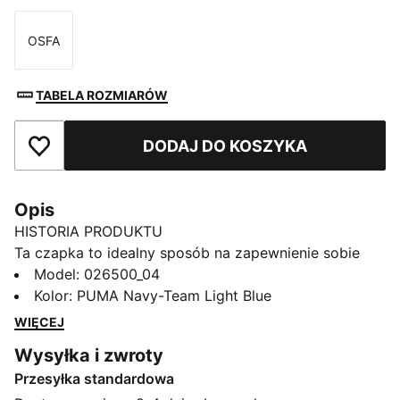
OSFA
Rozmiar
TABELA ROZMIARÓW
DODAJ DO KOSZYKA
Dodaj do ulubionych
Opis
HISTORIA PRODUKTU
Ta czapka to idealny sposób na zapewnienie sobie
wygody podczas reprezentowania swojej drużyny.
Model
:
026500_04
Model ten został zaprojektowany z myślą o stylu i
Kolor
:
PUMA Navy-Team Light Blue
komforcie. Dumnie prezentuje barwy klubowe, dzięki
WIĘCEJ
czemu możesz okazywać swoje wsparcie przez cały
Wysyłka i zwroty
rok. Niezależnie od tego, czy kibicujesz na trybunach,
Przesyłka standardowa
czy zmagasz się z zimnem czapka ta potwierdzi