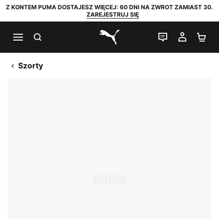
Z KONTEM PUMA DOSTAJESZ WIĘCEJ: 60 DNI NA ZWROT ZAMIAST 30.
ZAREJESTRUJ SIĘ
SZUKAJ
CZAT NA Ż
MOJE 
KO
PUMA.com
Szorty