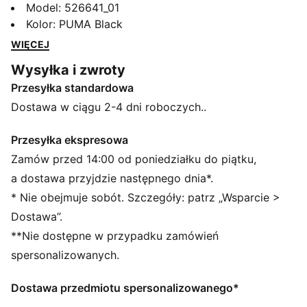
zaprojektowanym z myślą o najwyższej wydajności.
Model
:
526641_01
Szorty te wykonane są z tkaniny ULTRAWEAVE
Kolor
:
PUMA Black
zapewniającej maksymalną swobodę ruchów i mają
WIĘCEJ
płaskie szwy zmniejszające tarcie oraz wygodne
Wysyłka i zwroty
kieszenie wewnętrzne. Zachowaj uczucie suchości
Przesyłka standardowa
dzięki technologii dryCELL i skup się na biciu
osobistych rekordów. Możesz liczyć na PUMA.
Dostawa w ciągu 2-4 dni roboczych..
CECHY + KORZYŚCI
Produkt wykonany w 100% z materiałów z recyklingu,
Przesyłka ekspresowa
z wyłączeniem wykończeń i ozdób
Zamów przed 14:00 od poniedziałku do piątku,
dryCELL: wydajna technologia, która odprowadza
a dostawa przyjdzie następnego dnia*.
wilgoć z dala od ciała, zapewniając uczucie suchości
* Nie obejmuje sobót. Szczegóły: patrz „Wsparcie >
podczas ćwiczeń
Dostawa”.
ULTRAWEAVE: ultralekki, zaawansowany
**Nie dostępne w przypadku zamówień
technologicznie materiał z 4-kierunkowym stretchem,
o zmniejszonej wadze i tarciu. Stworzony dla
spersonalizowanych.
sportowców chcących zwiększyć szybkość i siłę
SZCZEGÓŁY
Dostawa przedmiotu spersonalizowanego*
Standardowy krój