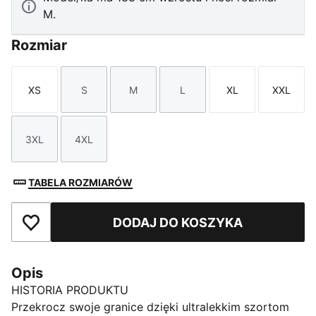
M.
Rozmiar
XS
S
M
L
XL
XXL
Rozmiar
Rozmiar
Rozmiar
Rozmiar
Rozmiar
Rozmi
3XL
4XL
Rozmiar
Rozmiar
TABELA ROZMIARÓW
DODAJ DO KOSZYKA
Dodaj do ulubionych
Opis
HISTORIA PRODUKTU
Przekrocz swoje granice dzięki ultralekkim szortom