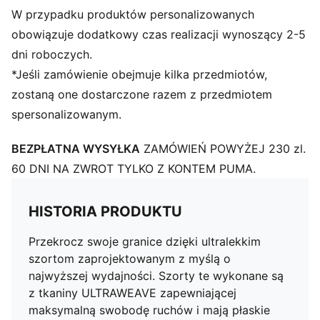
Tkanina o splocie drobnowzorzystym
W przypadku produktów personalizowanych
Długość nad kolano
obowiązuje dodatkowy czas realizacji wynoszący 2-5
Wysoki stan
dni roboczych.
Charakterystyczne detale marki PUMA
*Jeśli zamówienie obejmuje kilka przedmiotów,
zostaną one dostarczone razem z przedmiotem
spersonalizowanym.
BEZPŁATNA WYSYŁKA
ZAMÓWIEŃ POWYŻEJ 230 zl.
60 DNI NA ZWROT TYLKO Z KONTEM PUMA.
HISTORIA PRODUKTU
Przekrocz swoje granice dzięki ultralekkim
szortom zaprojektowanym z myślą o
najwyższej wydajności. Szorty te wykonane są
z tkaniny ULTRAWEAVE zapewniającej
maksymalną swobodę ruchów i mają płaskie