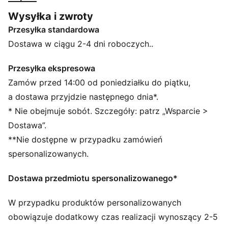
status ikony. W tym sezonie ten klasyk zyskuje
Wysyłka i zwroty
mocniejszy charakter dzięki wyrazistej palecie
Przesyłka standardowa
kolorów, luźnym i krótszym fasonom oraz dużemu
logo PUMA Cat, które dodaje zadziorności. Te
Dostawa w ciągu 2-4 dni roboczych..
spodnie dresowe to idealny wybór na swobodne
wyjścia lub spokojne weekendy.
Przesyłka ekspresowa
CECHY + KORZYŚCI
Zamów przed 14:00 od poniedziałku do piątku,
Produkt wykonany w co najmniej 50% z materiałów
a dostawa przyjdzie następnego dnia*.
pochodzących z recyklingu.
* Nie obejmuje sobót. Szczegóły: patrz „Wsparcie >
SZCZEGÓŁY
Dostawa”.
Krój: Luźny
**Nie dostępne w przypadku zamówień
Materiał główny: Materiał dystansowy
Długość: Standardowy
spersonalizowanych.
Stan: Średni
Charakterystyczne detale marki PUMA
Dostawa przedmiotu spersonalizowanego*
W przypadku produktów personalizowanych
obowiązuje dodatkowy czas realizacji wynoszący 2-5