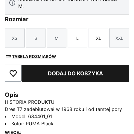
M.
Rozmiar
XS
S
M
L
XL
XXL
Rozmiar
Rozmiar
Rozmiar
Rozmiar
Rozmiar
Rozmi
TABELA ROZMIARÓW
DODAJ DO KOSZYKA
Dodaj do ulubionych
Opis
HISTORIA PRODUKTU
Dres T7 zadebiutował w 1968 roku i od tamtej pory
zmienia zasady gry. Dzięki charakterystycznym
Model
:
634401_01
bocznym panelom, czystemu krojowi i
Kolor
:
PUMA Black
charakterystycznemu DNA PUMA model T7 zyskał
WIĘCEJ