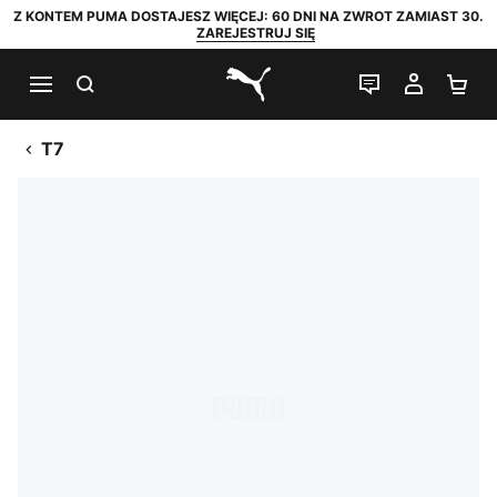
Z KONTEM PUMA DOSTAJESZ WIĘCEJ: 60 DNI NA ZWROT ZAMIAST 30.
ZAREJESTRUJ SIĘ
SZUKAJ
CZAT NA Ż
MOJE 
KO
PUMA.com
T7