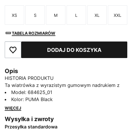
XS
S
M
L
XL
XXL
Rozmiar
Rozmiar
Rozmiar
Rozmiar
Rozmiar
Rozmi
TABELA ROZMIARÓW
DODAJ DO KOSZYKA
Dodaj do ulubionych
Opis
HISTORIA PRODUKTU
Ta wiatrówka z wyrazistym gumowym nadrukiem z
logo PUMA Cat łączy w sobie styl i funkcjonalność.
Model
:
684625_01
Odwrócone kieszenie z wypustką na niezbędne
Kolor
:
PUMA Black
drobiazgi, miękki kaptur oraz elastyczne mankiety i
WIĘCEJ
dół sprawiają, że ten model to idealny strój w okresie
Wysyłka i zwroty
przejściowym.
Przesyłka standardowa
CECHY + KORZYŚCI