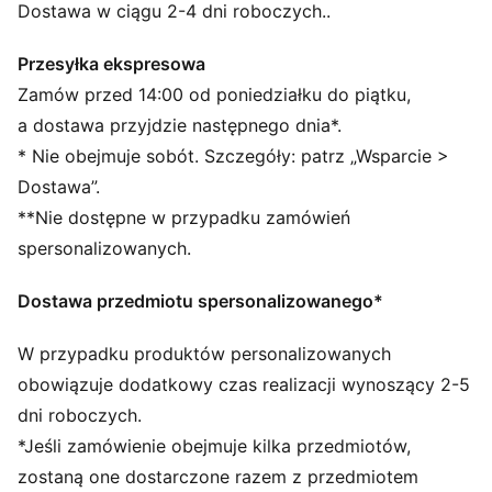
Produkt wykonany w 100% z materiałów z recyklingu,
Dostawa w ciągu 2-4 dni roboczych..
z wyłączeniem wykończeń i ozdób
SZCZEGÓŁY
Przesyłka ekspresowa
Standardowy krój
Zamów przed 14:00 od poniedziałku do piątku,
Okrągły dekolt
a dostawa przyjdzie następnego dnia*.
Długie rękawy
* Nie obejmuje sobót. Szczegóły: patrz „Wsparcie >
Odwrotne kieszenie z wypustkami
Dostawa”.
Charakterystyczne detale marki PUMA
**Nie dostępne w przypadku zamówień
spersonalizowanych.
Dostawa przedmiotu spersonalizowanego*
W przypadku produktów personalizowanych
obowiązuje dodatkowy czas realizacji wynoszący 2-5
dni roboczych.
*Jeśli zamówienie obejmuje kilka przedmiotów,
zostaną one dostarczone razem z przedmiotem