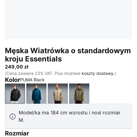
Męska Wiatrówka o standardowym
kroju Essentials
249,00 zł
(Cena zawiera 23% VAT. Plus możliwe
koszty dostawy.
)
Kolor
PUMA Black
PUMA Black
Midnight Petrol
Ice Coffee
Loden Green
Model/ka ma 184 cm wzrostu i nosi rozmiar
M.
Rozmiar