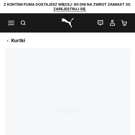
Z KONTEM PUMA DOSTAJESZ WIĘCEJ: 60 DNI NA ZWROT ZAMIAST 30.
ZAREJESTRUJ SIĘ
SZUKAJ
CZAT NA Ż
MOJE 
KO
PUMA.com
Kurtki