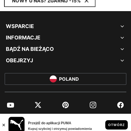
NOWY U NAS? ZGARNIJ -15%
WSPARCIE
INFORMACJE
BĄDŹ NA BIEŻĄCO
OBEJRZYJ
POLAND
YouTube
Twitter
Pinterest
Instagram
Facebo
© PUMA EUROPE GMBH, 2026. WSZYSTKIE PRAWA ZASTRZEŻONE
NADRUK FIRMOWY I DANE PRAWNE