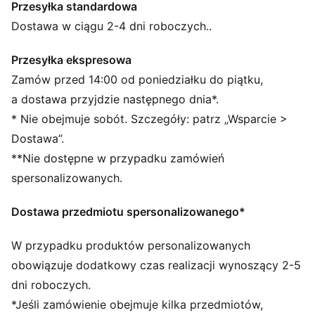
Przesyłka standardowa
CECHY + KORZYŚCI
ODPROWADZANIE WILGOCI: Materiały z technologią
Dostawa w ciągu 2-4 dni roboczych..
dryCELL odprowadzają wilgoć ze skóry, zapewniając
suchość i wygodę
Przesyłka ekspresowa
Produkt wykonany w co najmniej 50% z materiałów
Zamów przed 14:00 od poniedziałku do piątku,
pochodzących z recyklingu.
a dostawa przyjdzie następnego dnia*.
SZCZEGÓŁY
* Nie obejmuje sobót. Szczegóły: patrz „Wsparcie >
Krój: Wąski
Dostawa”.
Materiał główny: Materiał dystansowy
**Nie dostępne w przypadku zamówień
Dekolt: Stójka
Długie rękawy
spersonalizowanych.
Zapięcie: Zamek na całej długości
Dostawa przedmiotu spersonalizowanego*
W przypadku produktów personalizowanych
obowiązuje dodatkowy czas realizacji wynoszący 2-5
dni roboczych.
*Jeśli zamówienie obejmuje kilka przedmiotów,