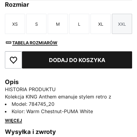
Rozmiar
XS
S
M
L
XL
XXL
Rozmiar
Rozmiar
Rozmiar
Rozmiar
Rozmiar
Rozmi
TABELA ROZMIARÓW
DODAJ DO KOSZYKA
Dodaj do ulubionych
Opis
HISTORIA PRODUKTU
Kolekcja KING Anthem emanuje stylem retro z
nowoczesnym akcentem. Dzięki wyrazistemu
Model
:
784745_20
designowi inspirowanemu stylem retro ta kurtka
Kolor
:
Warm Chestnut-PUMA White
oddaje hołd dziedzictwu Wybrzeża Kości Słoniowej i
WIĘCEJ
podkreśla twoją dumę – to prawdziwy symbol
Wysyłka i zwroty
przywiązania i tradycji.