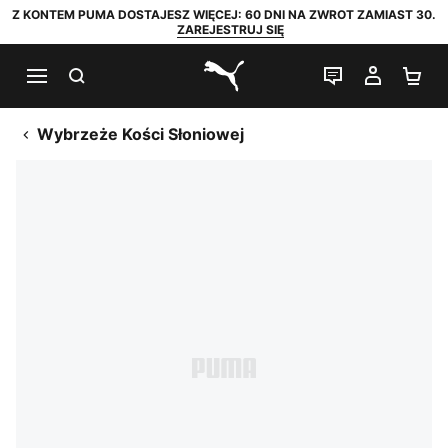
Z KONTEM PUMA DOSTAJESZ WIĘCEJ: 60 DNI NA ZWROT ZAMIAST 30.
ZAREJESTRUJ SIĘ
SZUKAJ
CZAT NA Ż
MOJE 
KO
PUMA.com
Wybrzeże Kości Słoniowej