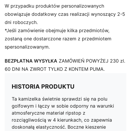
Stójka
W przypadku produktów personalizowanych
Zamek 1/2
obowiązuje dodatkowy czas realizacji wynoszący 2-5
Model bez rękawów
dni roboczych.
Charakterystyczne detale marki PUMA
*Jeśli zamówienie obejmuje kilka przedmiotów,
zostaną one dostarczone razem z przedmiotem
spersonalizowanym.
BEZPŁATNA WYSYŁKA
ZAMÓWIEŃ POWYŻEJ 230 zl.
60 DNI NA ZWROT TYLKO Z KONTEM PUMA.
HISTORIA PRODUKTU
Ta kamizelka świetnie sprawdzi się na polu
golfowym i łączy w sobie odporny na warunki
atmosferyczne materiał ripstop z
rozciągliwością w 4 kierunkach, co zapewnia
doskonałą elastyczność. Boczne kieszenie