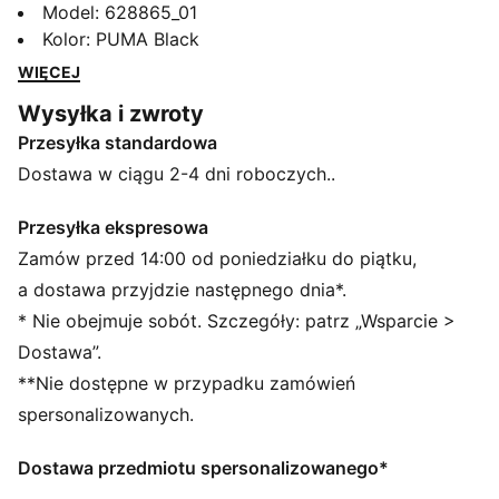
i łączy w sobie odporny na warunki atmosferyczne
Model
:
628865_01
materiał ripstop z rozciągliwością w 4 kierunkach, co
Kolor
:
PUMA Black
zapewnia doskonałą elastyczność. Boczne kieszenie
WIĘCEJ
pozwalają schować niezbędne drobiazgi, a powłoka
Wysyłka i zwroty
DWR zapewnia suchość. Oddychająca i stworzona do
Przesyłka standardowa
ruchu kurtka będzie ci doskonale towarzyszyć na polu
golfowym.
Dostawa w ciągu 2-4 dni roboczych..
CECHY + KORZYŚCI
CLOUDSPUN: Specjalnie przygotowana mieszanka
Przesyłka ekspresowa
poliestrowo–spandeksowa, dzięki czemu tkanina
Zamów przed 14:00 od poniedziałku do piątku,
spełnia najwyższe standardy wydajności, a
a dostawa przyjdzie następnego dnia*.
jednocześnie sprawia wrażenie niezwykle miękkiej
* Nie obejmuje sobót. Szczegóły: patrz „Wsparcie >
bawełny.
Dostawa”.
Wykonane w co najmniej 90% z materiałów
**Nie dostępne w przypadku zamówień
pochodzących z recyklingu.
SZCZEGÓŁY
spersonalizowanych.
Standardowy krój
Główny materiał 2: Rip-stop
Dostawa przedmiotu spersonalizowanego*
Standardowa długość kurtki