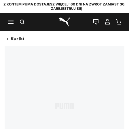
Z KONTEM PUMA DOSTAJESZ WIĘCEJ: 60 DNI NA ZWROT ZAMIAST 30.
ZAREJESTRUJ SIĘ
SZUKAJ
CZAT NA Ż
MOJE 
KO
PUMA.com
Kurtki