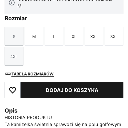
M.
Rozmiar
S
M
L
XL
XXL
3XL
Rozmiar
Rozmiar
Rozmiar
Rozmiar
Rozmiar
Rozmi
4XL
Rozmiar
TABELA ROZMIARÓW
DODAJ DO KOSZYKA
Dodaj do ulubionych
Opis
HISTORIA PRODUKTU
Ta kamizelka świetnie sprawdzi się na polu golfowym