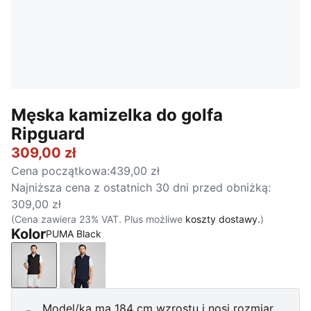
Męska kamizelka do golfa
Ripguard
309,00 zł
Cena początkowa
:
439,00 zł
Najniższa cena z ostatnich 30 dni przed obniżką
:
309,00 zł
(Cena zawiera 23% VAT. Plus możliwe
koszty dostawy.
)
Kolor
PUMA Black
PUMA Black
Deep Navy
Model/ka ma 184 cm wzrostu i nosi rozmiar