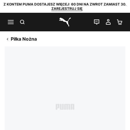
Z KONTEM PUMA DOSTAJESZ WIĘCEJ: 60 DNI NA ZWROT ZAMIAST 30.
ZAREJESTRUJ SIĘ
SZUKAJ
CZAT NA Ż
MOJE 
KO
PUMA.com
Piłka Nożna