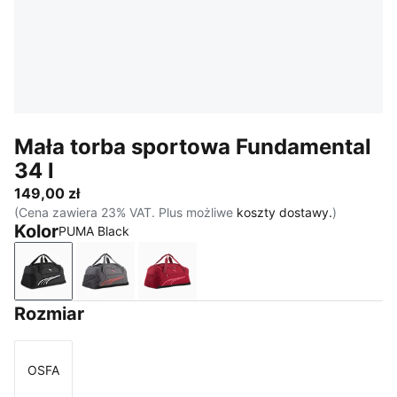
Mała torba sportowa Fundamental
34 l
149,00 zł
(Cena zawiera 23% VAT. Plus możliwe
koszty dostawy.
)
Kolor
PUMA Black
PUMA Black
Moody Gray
Garnet Glow
Rozmiar
OSFA
Rozmiar