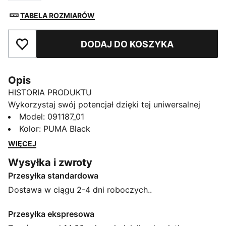
TABELA ROZMIARÓW
DODAJ DO KOSZYKA
Dodaj do ulubionych
Opis
HISTORIA PRODUKTU
Wykorzystaj swój potencjał dzięki tej uniwersalnej
torbie sportowej. Ma wiele przegródek, kieszeń na
Model
:
091187_01
buty i regulowany pasek na ramię oraz została
Kolor
:
PUMA Black
zaprojektowana z myślą o aktywnym stylu życia.
WIĘCEJ
Uporządkuj swoje rzeczy i przygotuj się do drogi
Wysyłka i zwroty
dzięki charakterystycznemu stylowi PUMA.
Przesyłka standardowa
CECHY + KORZYŚCI
Produkt wykonany w co najmniej 50% z materiałów
Dostawa w ciągu 2-4 dni roboczych..
pochodzących z recyklingu
SZCZEGÓŁY
Przesyłka ekspresowa
Komora główna zapinana na dwukierunkowy zamek