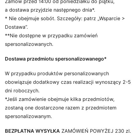
Zamów przed 14:00 od poniedziałku do piątku,
Przednia komora zapinana na zamek
a dostawa przyjdzie następnego dnia*.
Boczna kieszeń na suwak na buty
* Nie obejmuje sobót. Szczegóły: patrz „Wsparcie >
Jedna boczna kieszeń z siateczki
Dostawa”.
Wymiary: szer. 53 cm / gł. 28 cm / wys. 25 cm
**Nie dostępne w przypadku zamówień
Pojemność: 34 l
Charakterystyczne detale marki PUMA
spersonalizowanych.
Dostawa przedmiotu spersonalizowanego*
W przypadku produktów personalizowanych
obowiązuje dodatkowy czas realizacji wynoszący 2-5
dni roboczych.
*Jeśli zamówienie obejmuje kilka przedmiotów,
zostaną one dostarczone razem z przedmiotem
spersonalizowanym.
BEZPŁATNA WYSYŁKA
ZAMÓWIEŃ POWYŻEJ 230 zl.