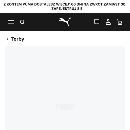
Z KONTEM PUMA DOSTAJESZ WIĘCEJ: 60 DNI NA ZWROT ZAMIAST 30.
ZAREJESTRUJ SIĘ
SZUKAJ
CZAT NA Ż
MOJE 
KO
PUMA.com
Torby