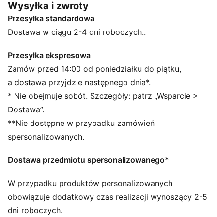
Wysyłka i zwroty
tempo, precyzję i kreatywność współczesnego
Przesyłka standardowa
futbolu. Trenuj tak, jak grasz – szybko, z pełnym
skupieniem i gotowością, by wywrzeć wpływ na
Dostawa w ciągu 2-4 dni roboczych..
boisku.
CECHY + KORZYŚCI
Przesyłka ekspresowa
Odzież ta, objęta programem RE:FIBRE, jest wykonana
Zamów przed 14:00 od poniedziałku do piątku,
w co najmniej 95% z materiału pochodzącego z
a dostawa przyjdzie następnego dnia*.
recyklingu z odpadów tekstylnych i innych zużytych
* Nie obejmuje sobót. Szczegóły: patrz „Wsparcie >
materiałów.
Dostawa”.
SZCZEGÓŁY
**Nie dostępne w przypadku zamówień
Krój: Wąski
Długość nad kolano
spersonalizowanych.
Stan: Średni
Boczne kieszenie
Dostawa przedmiotu spersonalizowanego*
Elastyczny pasek z troczkami
Styl PUMA dla młodzieży: produkty polecane dla
W przypadku produktów personalizowanych
dzieci pomiędzy 8. a 16. rokiem życia
obowiązuje dodatkowy czas realizacji wynoszący 2-5
dni roboczych.