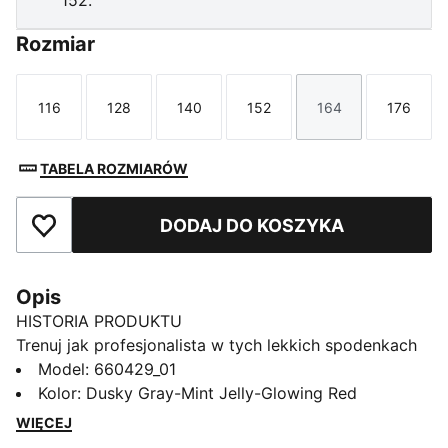
152.
Rozmiar
116
128
140
152
164
176
Rozmiar
Rozmiar
Rozmiar
Rozmiar
Rozmiar
Rozmi
TABELA ROZMIARÓW
DODAJ DO KOSZYKA
Dodaj do ulubionych
Opis
HISTORIA PRODUKTU
Trenuj jak profesjonalista w tych lekkich spodenkach
piłkarskich. Kolekcja treningowa individualFINAL
Model
:
660429_01
została stworzona dla zawodników, którzy na każdym
Kolor
:
Dusky Gray-Mint Jelly-Glowing Red
treningu dają z siebie wszystko. Wyrazista grafika i
WIĘCEJ
design nastawiony na wydajność odzwierciedlają