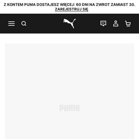
Z KONTEM PUMA DOSTAJESZ WIĘCEJ: 60 DNI NA ZWROT ZAMIAST 30.
ZAREJESTRUJ SIĘ
SZUKAJ
CZAT NA Ż
MOJE 
KO
PUMA.com