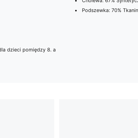
Cholewa: 67% Syntetyc
Podszewka: 70% Tkanin
la dzieci pomiędzy 8. a