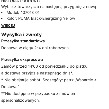
HISTORIA PRODUKTU
Wybierz towarzysza na następną przygodę z nową
kolekcją PUMA x POKÉMON. Cała moc świata
Model
:
407018_01
Pokémonów jest wykorzystywana w najnowszej
Kolor
:
PUMA Black-Energizing Yellow
odsłonie, w której wzory będą ci towarzyszyć od
WIĘCEJ
rana do nocy. Niezależnie od tego, czy uwielbiasz
Wysyłka i zwroty
tajemniczą naturę Umbreona, czy elektryzujące
Przesyłka standardowa
wibracje Pikachu, jako trener znajdziesz coś dla
siebie. Te sneakersy łączą detale Umbreona z
Dostawa w ciągu 2-4 dni roboczych..
odważnym fasonem modelu PUMA Fade. W
komplecie z brelokiem Umbreonem.
Przesyłka ekspresowa
SZCZEGÓŁY
Zamów przed 14:00 od poniedziałku do piątku,
Szerokość: Standardowa
a dostawa przyjdzie następnego dnia*.
Kształt noska: Zaokrąglony
* Nie obejmuje sobót. Szczegóły: patrz „Wsparcie >
Zapięcie: Sznurówki
Dostawa”.
Rodzaj obcasa: Płaski
**Nie dostępne w przypadku zamówień
PWRFRAME dla lepszego wsparcia
Miękka wkładka z grafiką Umbreona
spersonalizowanych.
Brelok z Umbreonem