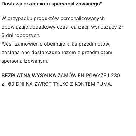
Charakterystyczne detale marki
Dostawa przedmiotu spersonalizowanego*
Styl PUMA dla młodzieży: produkty polecane dla
dzieci pomiędzy 8. a 16. rokiem życia
W przypadku produktów personalizowanych
obowiązuje dodatkowy czas realizacji wynoszący 2-
5 dni roboczych.
*Jeśli zamówienie obejmuje kilka przedmiotów,
zostaną one dostarczone razem z przedmiotem
spersonalizowanym.
BEZPŁATNA WYSYŁKA
ZAMÓWIEŃ POWYŻEJ 230
zl. 60 DNI NA ZWROT TYLKO Z KONTEM PUMA.