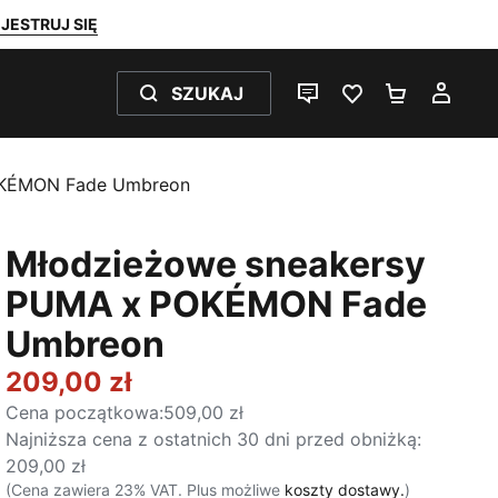
JESTRUJ SIĘ
SZUKAJ
CZAT NA ŻYWO
ULUBIONE 0
KOSZYK 
MOJ
OKÉMON Fade Umbreon
Młodzieżowe sneakersy
PUMA x POKÉMON Fade
Umbreon
209,00 zł
Cena początkowa
:
509,00 zł
Najniższa cena z ostatnich 30 dni przed obniżką
:
209,00 zł
(Cena zawiera 23% VAT. Plus możliwe
koszty dostawy.
)