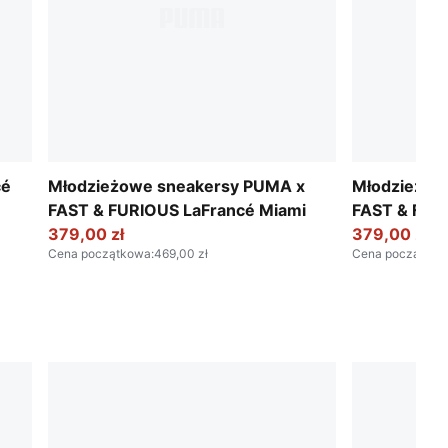
cé
Młodzieżowe sneakersy PUMA x
Młodzieżow
FAST & FURIOUS LaFrancé Miami
FAST & FUR
379,00 zł
LA
379,00 zł
Cena początkowa
:
469,00 zł
Cena początko