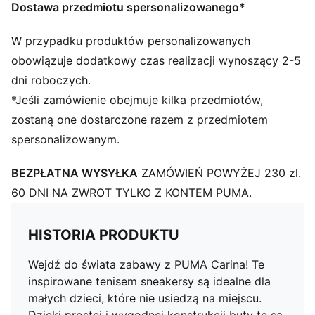
Zapięcie: Sznurówki
Dostawa przedmiotu spersonalizowanego*
Główny materiał cholewki: Skóra
Rodzaj obcasa: Platforma
W przypadku produktów personalizowanych
Podszewka: Materiał tekstylny
obowiązuje dodatkowy czas realizacji wynoszący 2-5
Podeszwa zewnętrzna: Gumowa
dni roboczych.
Styl PUMA dla młodzieży: produkty polecane dla
*Jeśli zamówienie obejmuje kilka przedmiotów,
dzieci pomiędzy 8. a 16. rokiem życia
zostaną one dostarczone razem z przedmiotem
spersonalizowanym.
BEZPŁATNA WYSYŁKA
ZAMÓWIEŃ POWYŻEJ 230 zl.
60 DNI NA ZWROT TYLKO Z KONTEM PUMA.
HISTORIA PRODUKTU
Wejdź do świata zabawy z PUMA Carina! Te
inspirowane tenisem sneakersy są idealne dla
małych dzieci, które nie usiedzą na miejscu.