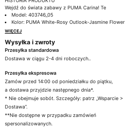
HISTORIA PRODUKTU
Wejdź do świata zabawy z PUMA Carina! Te
inspirowane tenisem sneakersy są idealne dla małych
Model
:
403746_05
dzieci, które nie usiedzą na miejscu. Dzięki prostej i
Kolor
:
PUMA White-Rosy Outlook-Jasmine Flower
wygodnej konstrukcji buty te są gotowe do zabawy,
WIĘCEJ
przygód lub po prostu spędzania czasu w dobrym
Wysyłka i zwroty
stylu. Od porannej zabawy do popołudniowej gry – w
Przesyłka standardowa
tych sneakersach twój maluch będzie wyglądał
świetnie przez cały dzień!
Dostawa w ciągu 2-4 dni roboczych..
CECHY + KORZYŚCI
Cholewka tych butów jest wykonana w co najmniej
Przesyłka ekspresowa
30% z materiałów pochodzących z recyklingu, a dół –
Zamów przed 14:00 od poniedziałku do piątku,
w co najmniej 10%
a dostawa przyjdzie następnego dnia*.
SOFTFOAM+: wygodna wkładka wewnętrzna
* Nie obejmuje sobót. Szczegóły: patrz „Wsparcie >
zapewniająca miękką amortyzację dzięki bardzo
Dostawa”.
grubej pięcie
**Nie dostępne w przypadku zamówień
SZCZEGÓŁY
Szerokość: Standardowy
spersonalizowanych.
Kształt noska: Zaokrąglony