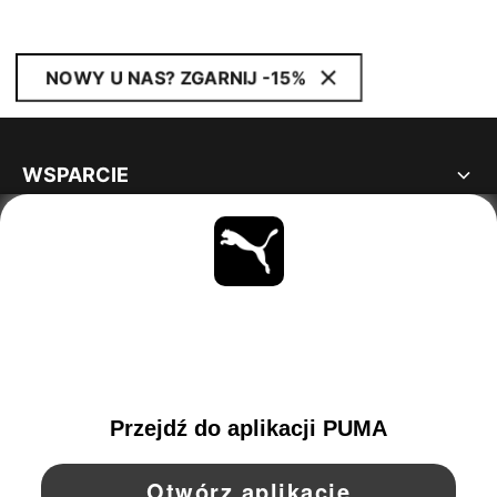
NOWY U NAS? ZGARNIJ -15%
WSPARCIE
INFORMACJE
BĄDŹ NA BIEŻĄCO
OBEJRZYJ
POLAND
YouTube
Twitter
Pinterest
Instagram
Facebo