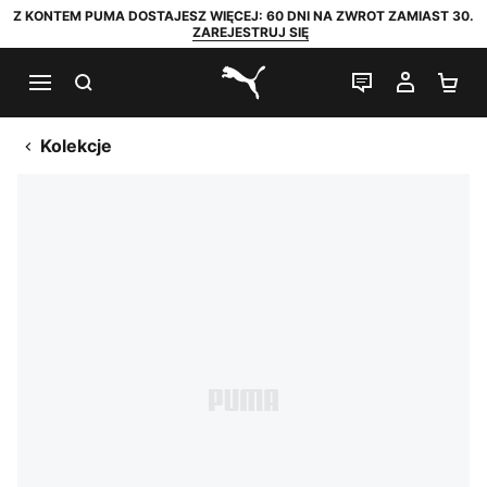
Z KONTEM PUMA DOSTAJESZ WIĘCEJ: 60 DNI NA ZWROT ZAMIAST 30.
ZAREJESTRUJ SIĘ
SZUKAJ
CZAT NA Ż
MOJE 
KO
PUMA.com
Kolekcje