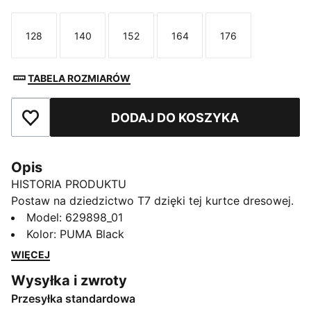
128
140
152
164
176
Rozmiar
Rozmiar
Rozmiar
Rozmiar
Rozmiar
TABELA ROZMIARÓW
DODAJ DO KOSZYKA
Dodaj do ulubionych
Opis
HISTORIA PRODUKTU
Postaw na dziedzictwo T7 dzięki tej kurtce dresowej.
Ma kultowe wstawki panelowe po bokach,
Model
:
629898_01
dwukierunkowy zamek i zapinane na suwak kieszenie
Kolor
:
PUMA Black
boczne oraz została zaprojektowana dla tych, którzy
WIĘCEJ
stawiają na dziedzictwo w nowoczesnym wydaniu.
Wysyłka i zwroty
Poczuj ducha PUMA w każdym ściegu.
Przesyłka standardowa
CECHY + KORZYŚCI