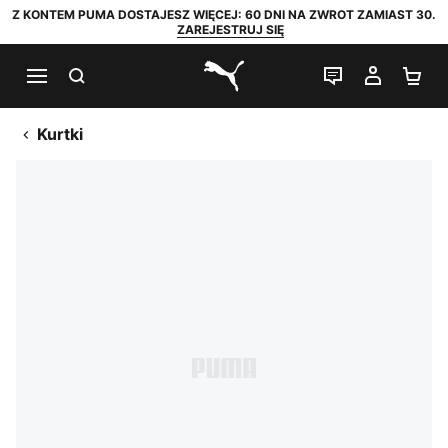
Z KONTEM PUMA DOSTAJESZ WIĘCEJ: 60 DNI NA ZWROT ZAMIAST 30.
ZAREJESTRUJ SIĘ
SZUKAJ
CZAT NA Ż
MOJE 
KO
PUMA.com
Kurtki