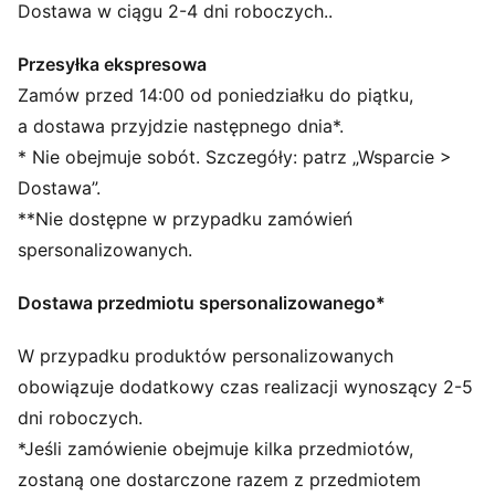
RE:FIBRE: Odzież ta, objęta programem RE:FIBRE, jest
Dostawa w ciągu 2-4 dni roboczych..
wykonana w co najmniej 95% z materiału
pochodzącego z recyklingu z odpadów tekstylnych i
Przesyłka ekspresowa
innych zużytych materiałów.
Zamów przed 14:00 od poniedziałku do piątku,
SZCZEGÓŁY
a dostawa przyjdzie następnego dnia*.
Standardowy krój
* Nie obejmuje sobót. Szczegóły: patrz „Wsparcie >
Trykot
Dostawa”.
Standardowa długość kurtki
**Nie dostępne w przypadku zamówień
Stójka
Zamek na całej długości
spersonalizowanych.
Długie rękawy
Boczna kieszeń
Dostawa przedmiotu spersonalizowanego*
Styl PUMA dla młodzieży: produkty polecane dla
dzieci pomiędzy 8. a 16. rokiem życia
W przypadku produktów personalizowanych
obowiązuje dodatkowy czas realizacji wynoszący 2-5
dni roboczych.
*Jeśli zamówienie obejmuje kilka przedmiotów,
zostaną one dostarczone razem z przedmiotem