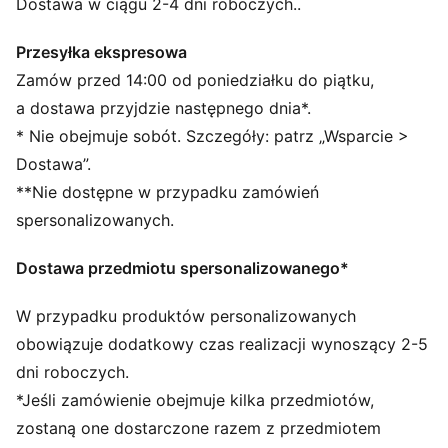
CECHY + KORZYŚCI
Dostawa w ciągu 2-4 dni roboczych..
Produkt wykonany w co najmniej 50% z materiałów
pochodzących z recyklingu.
Przesyłka ekspresowa
SZCZEGÓŁY
Zamów przed 14:00 od poniedziałku do piątku,
Konstrukcja pięciopanelowa
a dostawa przyjdzie następnego dnia*.
Zaokrąglony daszek
* Nie obejmuje sobót. Szczegóły: patrz „Wsparcie >
Dwurzędowe zapięcie na zatrzask
Dostawa”.
Logo McLaren Racing
**Nie dostępne w przypadku zamówień
Charakterystyczne detale marki PUMA
Styl PUMA dla młodzieży: produkty polecane dla
spersonalizowanych.
dzieci pomiędzy 8. a 16. rokiem życia
Dostawa przedmiotu spersonalizowanego*
W przypadku produktów personalizowanych
obowiązuje dodatkowy czas realizacji wynoszący 2-5
dni roboczych.
*Jeśli zamówienie obejmuje kilka przedmiotów,
zostaną one dostarczone razem z przedmiotem