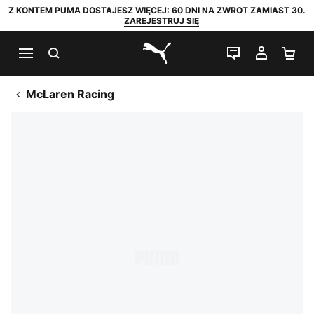
Z KONTEM PUMA DOSTAJESZ WIĘCEJ: 60 DNI NA ZWROT ZAMIAST 30.
ZAREJESTRUJ SIĘ
SZUKAJ
CZAT NA Ż
MOJE 
KO
PUMA.com
McLaren Racing