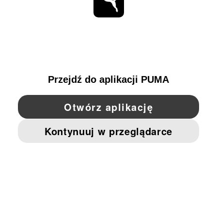
BĄDŹ NA BIEŻĄCO
OBEJRZYJ
POLAND
YouTube
Twitter
Pinterest
Instagram
Facebo
© PUMA EUROPE GMBH, 2026. WSZYSTKIE PRAWA ZASTRZEŻONE
NADRUK FIRMOWY I DANE PRAWNE