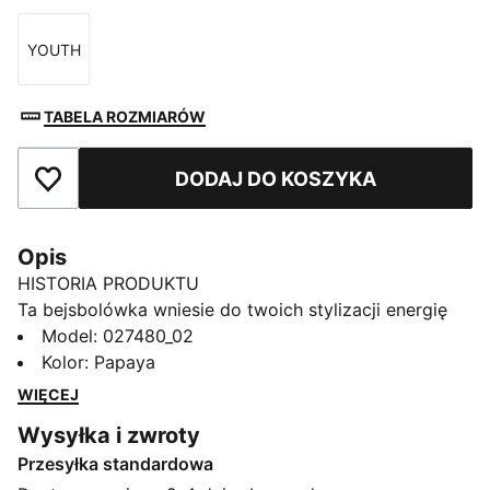
YOUTH
Rozmiar
TABELA ROZMIARÓW
DODAJ DO KOSZYKA
Dodaj do ulubionych
Opis
HISTORIA PRODUKTU
Ta bejsbolówka wniesie do twoich stylizacji energię
McLaren Racing. Fabrycznie wygięty daszek i
Model
:
027480_02
dwurzędowe zapięcie na zatrzask zapewniają
Kolor
:
Papaya
wygodę. Logo w jakości HD dobitnie pokazuje twoją
WIĘCEJ
dumę z zespołu. Ruszasz na wyścig, do miasta czy
Wysyłka i zwroty
jeszcze gdzie indziej? W tej czapce wszędzie
Przesyłka standardowa
pokażesz swój wyrazisty styl.