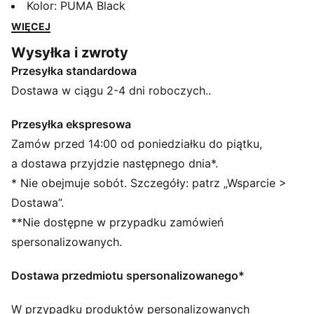
PUMA Cat i elastyczny pas z wewnętrznymi
Kolor
:
PUMA Black
sznurkami, który zapewnia idealne dopasowanie. Te
WIĘCEJ
spodnie doskonale nadają się na każdą przygodę.
Wysyłka i zwroty
CECHY + KORZYŚCI
Przesyłka standardowa
Produkt wykonany w 100% z materiałów z recyklingu,
z wyłączeniem wykończeń i ozdób
Dostawa w ciągu 2-4 dni roboczych..
dryCELL: wydajna technologia, która odprowadza
wilgoć z dala od ciała, zapewniając uczucie suchości
Przesyłka ekspresowa
podczas ćwiczeń
Zamów przed 14:00 od poniedziałku do piątku,
SZCZEGÓŁY
a dostawa przyjdzie następnego dnia*.
Standardowy krój
* Nie obejmuje sobót. Szczegóły: patrz „Wsparcie >
diagonal
Dostawa”.
Standardowa długość
**Nie dostępne w przypadku zamówień
Średni stan
Boczna kieszeń
spersonalizowanych.
Charakterystyczne detale marki PUMA
Dostawa przedmiotu spersonalizowanego*
W przypadku produktów personalizowanych