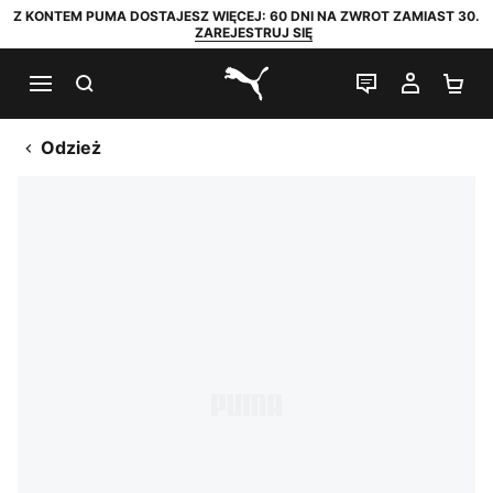
Z KONTEM PUMA DOSTAJESZ WIĘCEJ: 60 DNI NA ZWROT ZAMIAST 30.
ZAREJESTRUJ SIĘ
SZUKAJ
CZAT NA Ż
MOJE 
KO
PUMA.com
Odzież