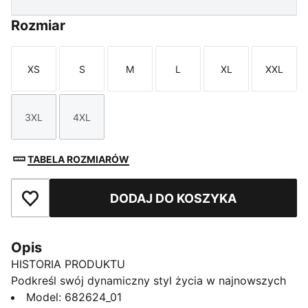
Rozmiar
XS
S
M
L
XL
XXL
Rozmiar
Rozmiar
Rozmiar
Rozmiar
Rozmiar
Rozmi
3XL
4XL
Rozmiar
Rozmiar
TABELA ROZMIARÓW
DODAJ DO KOSZYKA
Dodaj do ulubionych
Opis
HISTORIA PRODUKTU
Podkreśl swój dynamiczny styl życia w najnowszych
spodniach PUMA. Mają eleganckie haftowane logo
Model
:
682624_01