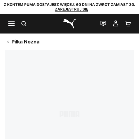
Z KONTEM PUMA DOSTAJESZ WIĘCEJ: 60 DNI NA ZWROT ZAMIAST 30.
ZAREJESTRUJ SIĘ
SZUKAJ
CZAT NA Ż
MOJE 
KO
PUMA.com
Piłka Nożna