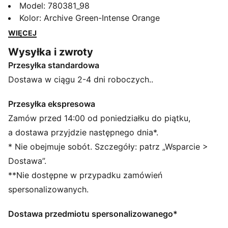
łączą w sobie wydajność i dumę z klubu. Wykonane są
Model
:
780381_98
z lekkiej tkaniny, mają wysokiej jakości detale i
Kolor
:
Archive Green-Intense Orange
zapewniają maksymalny komfort oraz zwinność.
WIĘCEJ
Utrzymane w barwach klubowych i ozdobione
Wysyłka i zwroty
charakterystycznymi detalami skarpety są stworzone
Przesyłka standardowa
dla tych, którzy z pewnością siebie rządzą w polu
karnym.
Dostawa w ciągu 2-4 dni roboczych..
CECHY + KORZYŚCI
dryCELL: Wysoce funkcjonalne materiały odciągają
Przesyłka ekspresowa
pot od skóry i pomagają utrzymać uczucie suchości
Zamów przed 14:00 od poniedziałku do piątku,
oraz wygodę podczas ćwiczeń
a dostawa przyjdzie następnego dnia*.
Odzież ta, objęta programem RE:FIBRE, jest wykonana
* Nie obejmuje sobót. Szczegóły: patrz „Wsparcie >
w co najmniej 95% z materiału pochodzącego z
Dostawa”.
przetworzonych odpadów tekstylnych i innych
**Nie dostępne w przypadku zamówień
zużytych materiałów
SZCZEGÓŁY
spersonalizowanych.
Krój: Zwykły
Główny materiał 2: Żakard dwuwarstwowy
Dostawa przedmiotu spersonalizowanego*
Długość: Długość nad kolano