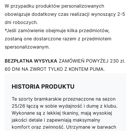
Stan: Średni
W przypadku produktów personalizowanych
Charakterystyczne detale klubu i PUMA
obowiązuje dodatkowy czas realizacji wynoszący 2-5
dni roboczych.
*Jeśli zamówienie obejmuje kilka przedmiotów,
zostaną one dostarczone razem z przedmiotem
spersonalizowanym.
BEZPŁATNA WYSYŁKA
ZAMÓWIEŃ POWYŻEJ 230 zl.
60 DNI NA ZWROT TYLKO Z KONTEM PUMA.
HISTORIA PRODUKTU
Te szorty bramkarskie przeznaczone na sezon
25/26 łączą w sobie wydajność i dumę z klubu.
Wykonane są z lekkiej tkaniny, mają wysokiej
jakości detale i zapewniają maksymalny
komfort oraz zwinność. Utrzymane w barwach