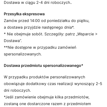
CECHY + KORZYŚCI
Dostawa w ciągu 2-4 dni roboczych..
Produkt wykonany w co najmniej 50% z materiałów
pochodzących z recyklingu
Przesyłka ekspresowa
warmCELL: przewiewna technologia na zimne dni,
Zamów przed 14:00 od poniedziałku do piątku,
która zatrzymuje ciepło blisko ciała i utrzymuje je
a dostawa przyjdzie następnego dnia*.
podczas ćwiczeń
* Nie obejmuje sobót. Szczegóły: patrz „Wsparcie >
SZCZEGÓŁY
Dostawa”.
Luźny krój
**Nie dostępne w przypadku zamówień
Materiał dzianinowy
Standardowa długość
spersonalizowanych.
Średni stan
Kieszeń w szwie
Dostawa przedmiotu spersonalizowanego*
Charakterystyczne detale marki PUMA
W przypadku produktów personalizowanych
obowiązuje dodatkowy czas realizacji wynoszący 2-5
dni roboczych.
*Jeśli zamówienie obejmuje kilka przedmiotów,
zostaną one dostarczone razem z przedmiotem