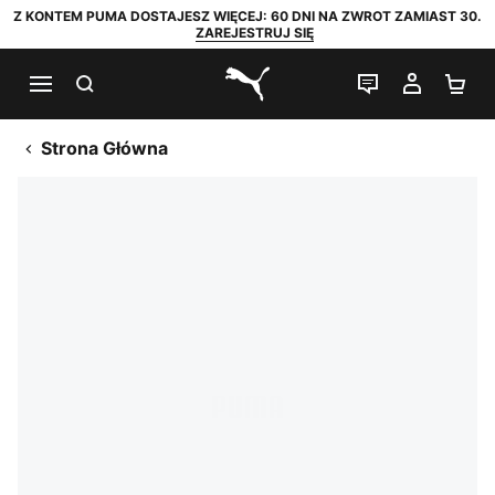
Z KONTEM PUMA DOSTAJESZ WIĘCEJ: 60 DNI NA ZWROT ZAMIAST 30.
ZAREJESTRUJ SIĘ
SZUKAJ
CZAT NA Ż
MOJE 
KO
PUMA.com
Strona Główna