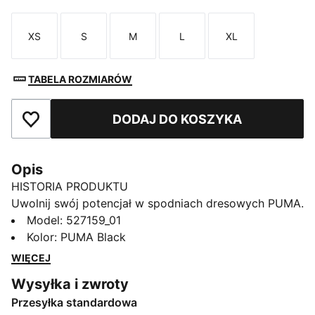
XS
S
M
L
XL
Rozmiar
Rozmiar
Rozmiar
Rozmiar
Rozmiar
TABELA ROZMIARÓW
DODAJ DO KOSZYKA
Dodaj do ulubionych
Opis
HISTORIA PRODUKTU
Uwolnij swój potencjał w spodniach dresowych PUMA.
Zaprojektowany z myślą o najwyższej wydajności
Model
:
527159_01
model zapewnia przewiewność, elastyczność i
Kolor
:
PUMA Black
miejsce do przechowywania swoich drobiazgów.
WIĘCEJ
Elastyczny pas z wewnętrznymi sznurkami zapewnia
Wysyłka i zwroty
umożliwia indywidualne dopasowanie, dzięki czemu
Przesyłka standardowa
joggery te są idealnym kompanem podczas przygód.