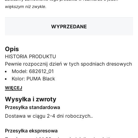
większym niż zwykle.
WYPRZEDANE
Opis
HISTORIA PRODUKTU
Pewnie rozpocznij dzień w tych spodniach dresowych
PUMA. Mają elegancki elastyczny pas z wewnętrznymi
Model
:
682612_01
sznurkami zapewniający idealne dopasowanie i
Kolor
:
PUMA Black
kultowe haftowane logo No. 1 oraz łączą wygodę i
WIĘCEJ
styl. Twoje nowe ulubione ubranie.
Wysyłka i zwroty
CECHY + KORZYŚCI
Przesyłka standardowa
Wykonane w co najmniej 50% z materiałów
pochodzących z recyklingu.
Dostawa w ciągu 2-4 dni roboczych..
SZCZEGÓŁY
Standardowy krój
Przesyłka ekspresowa
dzianina pętelkowa