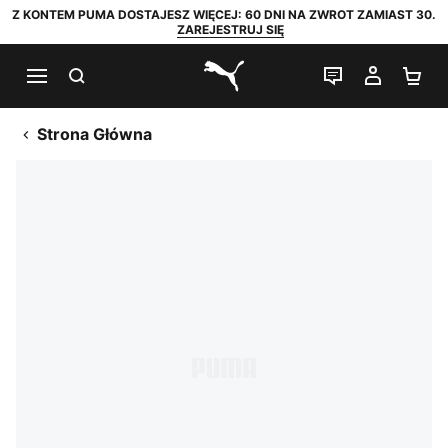
Z KONTEM PUMA DOSTAJESZ WIĘCEJ: 60 DNI NA ZWROT ZAMIAST 30.
ZAREJESTRUJ SIĘ
SZUKAJ
CZAT NA Ż
MOJE 
KO
PUMA.com
Strona Główna