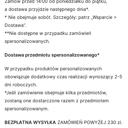
Zamów przed 14:00 od poniedziałku do piątku,
Standardowa długość
a dostawa przyjdzie następnego dnia*.
Średni stan
* Nie obejmuje sobót. Szczegóły: patrz „Wsparcie >
Boczna kieszeń
Dostawa”.
Charakterystyczne detale marki PUMA
**Nie dostępne w przypadku zamówień
spersonalizowanych.
Dostawa przedmiotu spersonalizowanego*
W przypadku produktów personalizowanych
obowiązuje dodatkowy czas realizacji wynoszący 2-5
dni roboczych.
*Jeśli zamówienie obejmuje kilka przedmiotów,
zostaną one dostarczone razem z przedmiotem
spersonalizowanym.
BEZPŁATNA WYSYŁKA
ZAMÓWIEŃ POWYŻEJ 230 zl.