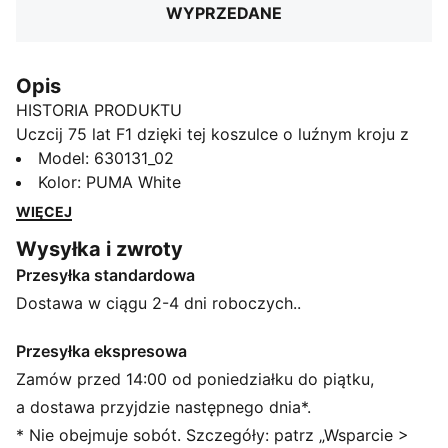
WYPRZEDANE
Opis
HISTORIA PRODUKTU
Uczcij 75 lat F1 dzięki tej koszulce o luźnym kroju z
raglanowymi rękawami, unikalną grafiką kasku i logo
Model
:
630131_02
F1. Ta koszulka z logo PUMA Cat wnosi nostalgiczny
Kolor
:
PUMA White
klimat i nowoczesną energię do twojej garderoby.
WIĘCEJ
CECHY + KORZYŚCI
Wysyłka i zwroty
Produkt wykonany w co najmniej 20% z bawełny
Przesyłka standardowa
pochodzącej z recyklingu
SZCZEGÓŁY
Dostawa w ciągu 2-4 dni roboczych..
Luźny krój
Główny materiał 2: Pojedynczy dżersej
Przesyłka ekspresowa
Krótka długość
Zamów przed 14:00 od poniedziałku do piątku,
Krótkie rękawy raglanowe
a dostawa przyjdzie następnego dnia*.
Logo F1® z przodu
* Nie obejmuje sobót. Szczegóły: patrz „Wsparcie >
Charakterystyczne detale marki PUMA