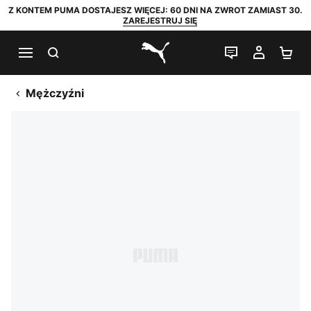
Z KONTEM PUMA DOSTAJESZ WIĘCEJ: 60 DNI NA ZWROT ZAMIAST 30.
ZAREJESTRUJ SIĘ
SZUKAJ
CZAT NA Ż
MOJE 
KO
PUMA.com
Mężczyźni