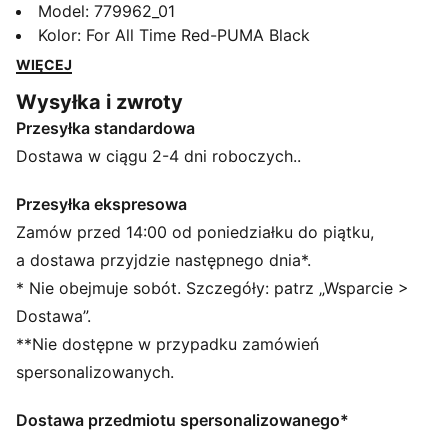
kultowe czerwono-czarne płomienie, wyrazisty herb
Model
:
779962_01
klubu i tyle niesamowitej energii, że każda przeciwna
Kolor
:
For All Time Red-PUMA Black
drużyna dostanie zadyszki. Strój domowy AC Milan na
WIĘCEJ
sezon 25/26 to nowoczesna interpretacja tego, co
Wysyłka i zwroty
założyciele klubu wyobrażali sobie, gdy mówili:
Przesyłka standardowa
„Nasze kolory będą czerwone jak płomienie i czarne
jak strach, jaki wywołamy w naszych przeciwnikach”.
Dostawa w ciągu 2-4 dni roboczych..
Rossoneri, boisko jest wasze. Rozgrzejcie je do
czerwoności.
Przesyłka ekspresowa
CECHY + KORZYŚCI
Zamów przed 14:00 od poniedziałku do piątku,
WYGODA: technologia odprowadzania wilgoci
a dostawa przyjdzie następnego dnia*.
dryCELL zapewnia uczucie suchości i wygodę
* Nie obejmuje sobót. Szczegóły: patrz „Wsparcie >
RE:FIBRE: zawiera co najmniej 95% przetworzonych
Dostawa”.
odpadów tekstylnych i innych zużytych materiałów z
**Nie dostępne w przypadku zamówień
poliestru
SZCZEGÓŁY
spersonalizowanych.
Standardowy krój
Krótkie rękawy
Dostawa przedmiotu spersonalizowanego*
Okrągły dekolt