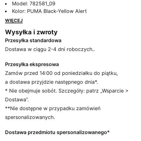
kontrolują grę, łączy design inspirowany tradycją z
Model
:
782581_09
nowoczesnymi innowacjami. Zawiera materiały
Kolor
:
PUMA Black-Yellow Alert
najwyższej jakości, zapewniając najlepszy dotyk i
WIĘCEJ
komfort oraz doskonałą kontrolę. Kolekcja ta,
Wysyłka i zwroty
noszona przez najlepsze kluby piłkarskie, uosabia
Przesyłka standardowa
dziedzictwo KING, gdzie tradycja spotyka się z
wydajnością.
Dostawa w ciągu 2-4 dni roboczych..
CECHY + KORZYŚCI
Produkt wykonany w co najmniej 20% z bawełny
Przesyłka ekspresowa
pochodzącej z recyklingu
Zamów przed 14:00 od poniedziałku do piątku,
SZCZEGÓŁY
a dostawa przyjdzie następnego dnia*.
Krój: Zwykły
* Nie obejmuje sobót. Szczegóły: patrz „Wsparcie >
Główny materiał 2: Pojedynczy dżersej
Dostawa”.
Dekolt: Okrągły dekolt
**Nie dostępne w przypadku zamówień
Krótkie rękawy
Długość: Zwykły
spersonalizowanych.
Charakterystyczne detale klubu i PUMA
Dostawa przedmiotu spersonalizowanego*