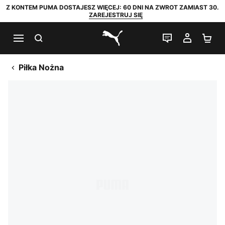
Z KONTEM PUMA DOSTAJESZ WIĘCEJ: 60 DNI NA ZWROT ZAMIAST 30.
ZAREJESTRUJ SIĘ
SZUKAJ
CZAT NA Ż
MOJE 
KO
PUMA.com
Piłka Nożna