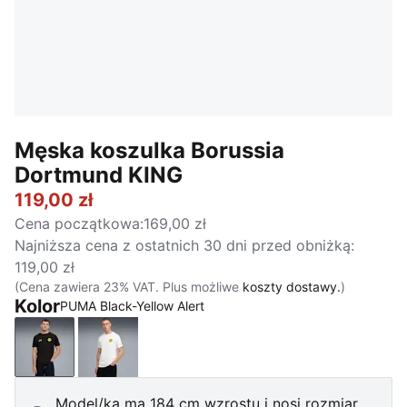
Męska koszulka Borussia
Dortmund KING
119,00 zł
Cena początkowa
:
169,00 zł
Najniższa cena z ostatnich 30 dni przed obniżką
:
119,00 zł
(Cena zawiera 23% VAT. Plus możliwe
koszty dostawy.
)
Kolor
PUMA Black-Yellow Alert
PUMA Black-Yellow Alert
PUMA White-Yellow Sizzle
Model/ka ma 184 cm wzrostu i nosi rozmiar