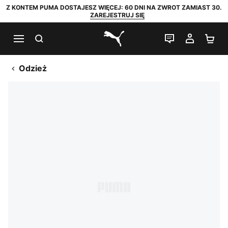
Z KONTEM PUMA DOSTAJESZ WIĘCEJ: 60 DNI NA ZWROT ZAMIAST 30.
ZAREJESTRUJ SIĘ
SZUKAJ
CZAT NA Ż
MOJE 
KO
PUMA.com
Odzież