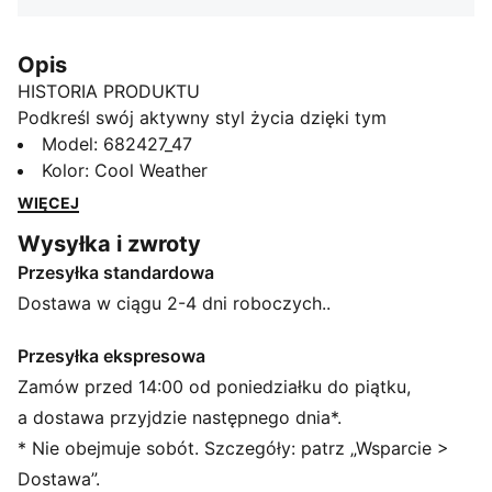
Opis
HISTORIA PRODUKTU
Podkreśl swój aktywny styl życia dzięki tym
legginsom o długości 3/4. Model ten ma elegancki
Model
:
682427_47
gumowy nadruk logo No. 1 i elastyczny pas. Jest
Kolor
:
Cool Weather
ściśle dopasowany do sylwetki i porusza się wraz z
WIĘCEJ
twoim ciałem. Idealny dla tych, którzy żyją w ciągłym
Wysyłka i zwroty
ruchu. Pokaż swoją dumę z PUMA.
Przesyłka standardowa
SZCZEGÓŁY
Obcisły krój
Dostawa w ciągu 2-4 dni roboczych..
Pojedynczy dżersej
Standardowa długość
Przesyłka ekspresowa
Średni stan
Zamów przed 14:00 od poniedziałku do piątku,
Elastyczny pasek
a dostawa przyjdzie następnego dnia*.
Charakterystyczne detale marki PUMA
* Nie obejmuje sobót. Szczegóły: patrz „Wsparcie >
Dostawa”.