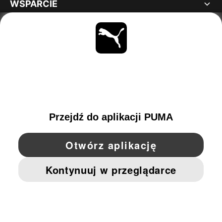
WSPARCIE
INFORMACJE
BĄDŹ NA BIEŻĄCO
OBEJRZYJ
POLAND
YouTube
Twitter
Pinterest
Instagram
Facebo
© PUMA EUROPE GMBH, 2026. WSZYSTKIE PRAWA ZASTRZEŻONE
NADRUK FIRMOWY I DANE PRAWNE