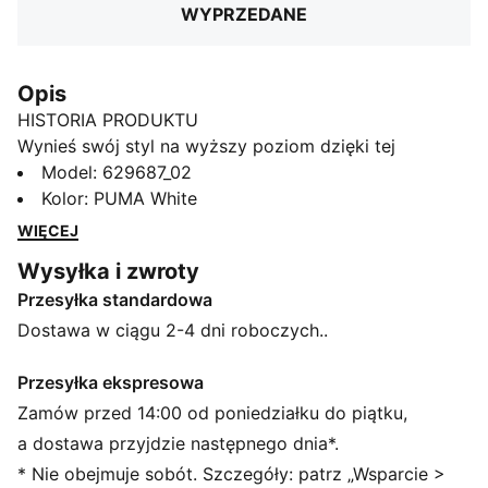
WYPRZEDANE
Opis
HISTORIA PRODUKTU
Wynieś swój styl na wyższy poziom dzięki tej
koszulce piłkarskiej PUMA. Elegancki, prążkowany
Model
:
629687_02
dekolt w kształcie litery V, wyrazisty motyw Formstrip
Kolor
:
PUMA White
i wyszywane logo CAT przypadną do gustu
WIĘCEJ
wszystkim, którzy uwielbiają pokazywać swój styl nie
Wysyłka i zwroty
tylko na boisku.
Przesyłka standardowa
SZCZEGÓŁY
Luźny krój
Dostawa w ciągu 2-4 dni roboczych..
Tkanina żakardowa o podwójnej powierzchni
Standardowa długość
Przesyłka ekspresowa
Sportowy wygląd
Zamów przed 14:00 od poniedziałku do piątku,
Krótkie rękawy
a dostawa przyjdzie następnego dnia*.
Charakterystyczne detale marki PUMA
* Nie obejmuje sobót. Szczegóły: patrz „Wsparcie >