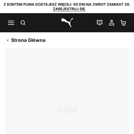
Z KONTEM PUMA DOSTAJESZ WIĘCEJ: 60 DNI NA ZWROT ZAMIAST 30.
ZAREJESTRUJ SIĘ
SZUKAJ
CZAT NA Ż
MOJE 
KO
PUMA.com
Strona Główna