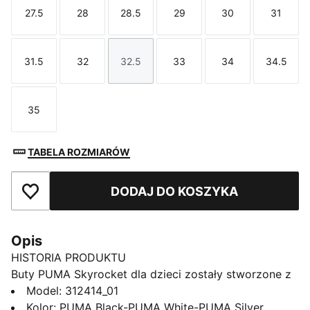
27.5
28
28.5
29
30
31
Rozmiar
Rozmiar
Rozmiar
Rozmiar
Rozmiar
Rozmi
31.5
32
32.5
33
34
34.5
Rozmiar
Rozmiar
Rozmiar
Rozmiar
Rozmiar
Rozmi
35
Rozmiar
TABELA ROZMIARÓW
DODAJ DO KOSZYKA
Dodaj do ulubionych
Opis
HISTORIA PRODUKTU
Buty PUMA Skyrocket dla dzieci zostały stworzone z
myślą o małych odkrywcach gotowych na start. Te
Model
:
312414_01
sneakersy łączą efektowny styl z wygodą na cały
Kolor
:
PUMA Black-PUMA White-PUMA Silver