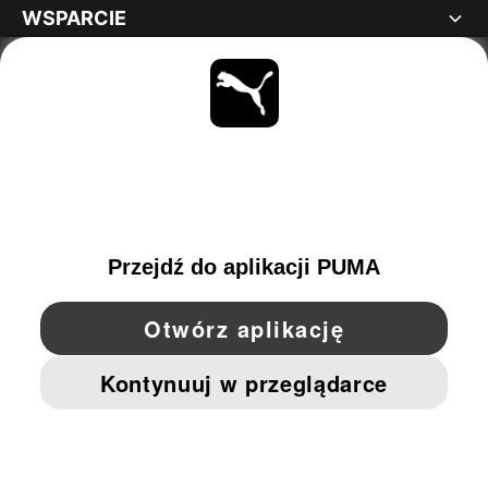
WSPARCIE
INFORMACJE
BĄDŹ NA BIEŻĄCO
OBEJRZYJ
POLAND
YouTube
Twitter
Pinterest
Instagram
Facebo
© PUMA EUROPE GMBH, 2026. WSZYSTKIE PRAWA ZASTRZEŻONE
NADRUK FIRMOWY I DANE PRAWNE