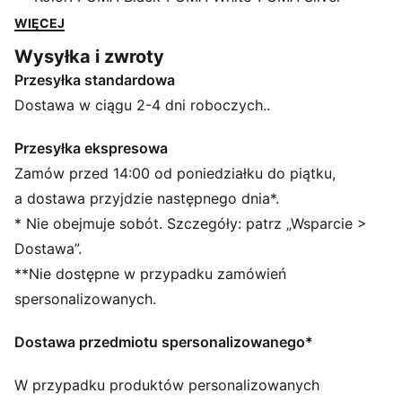
dzień. Są idealne do zabawy, biegania i odkrywania
WIĘCEJ
świata w wielkim stylu. Nieważne, czy twoja pociecha
Wysyłka i zwroty
biega, skacze czy odkrywa świat – buty Skyrocket
Przesyłka standardowa
zostały stworzone, by dotrzymać jej kroku.
CECHY + KORZYŚCI
Dostawa w ciągu 2-4 dni roboczych..
Cholewka butów wykonana jest w co najmniej 30% z
materiałów pochodzących z recyklingu
Przesyłka ekspresowa
SOFTFOAM+: wygodna wkładka wewnętrzna
Zamów przed 14:00 od poniedziałku do piątku,
zapewniająca miękką amortyzację dzięki bardzo
a dostawa przyjdzie następnego dnia*.
grubej pięcie
* Nie obejmuje sobót. Szczegóły: patrz „Wsparcie >
SZCZEGÓŁY
Dostawa”.
Standardowy krój
**Nie dostępne w przypadku zamówień
Zaokrąglony przód
Zapięcie: Elastyczne sznurówki i rzep
spersonalizowanych.
Rodzaj obcasa: Płaski
Lekka podeszwa środkowa EVA
Dostawa przedmiotu spersonalizowanego*
W przypadku produktów personalizowanych