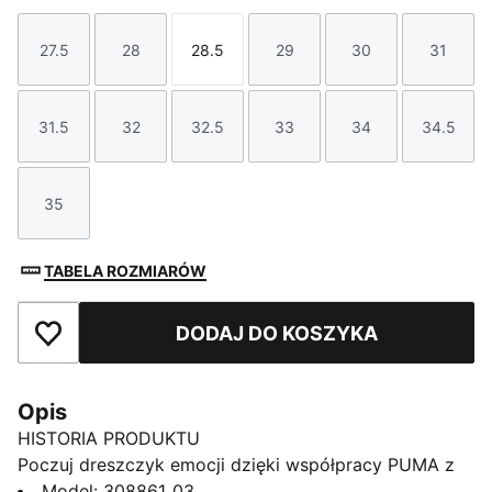
27.5
28
28.5
29
30
31
Rozmiar
Rozmiar
Rozmiar
Rozmiar
Rozmiar
Rozmi
31.5
32
32.5
33
34
34.5
Rozmiar
Rozmiar
Rozmiar
Rozmiar
Rozmiar
Rozmi
35
Rozmiar
TABELA ROZMIARÓW
DODAJ DO KOSZYKA
Dodaj do ulubionych
Opis
HISTORIA PRODUKTU
Poczuj dreszczyk emocji dzięki współpracy PUMA z
Ferrari. Z kultowymi kolorami Ferrari, elegancką
Model
:
308861_03