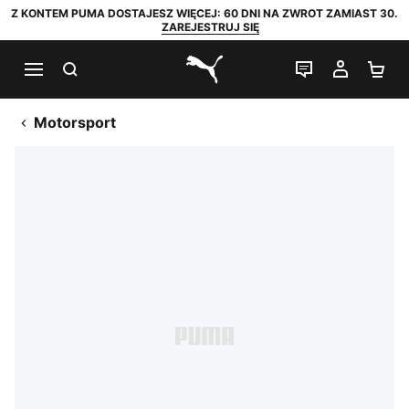
Z KONTEM PUMA DOSTAJESZ WIĘCEJ: 60 DNI NA ZWROT ZAMIAST 30.
ZAREJESTRUJ SIĘ
SZUKAJ
CZAT NA Ż
MOJE 
KO
PUMA.com
Motorsport