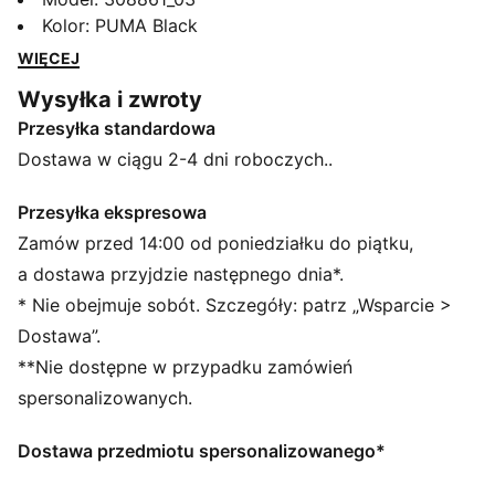
syntetyczną cholewką i trwałą gumową podeszwą, te
Kolor
:
PUMA Black
buty są idealne dla fanów, którzy żyją szybko. Poczuj
WIĘCEJ
prędkość i styl!
Wysyłka i zwroty
CECHY + KORZYŚCI
Przesyłka standardowa
Cholewka butów wykonana jest w co najmniej 20% z
materiałów pochodzących z recyklingu
Dostawa w ciągu 2-4 dni roboczych..
SZCZEGÓŁY
Standardowa szerokość
Przesyłka ekspresowa
Syntetyczna cholewka
Zamów przed 14:00 od poniedziałku do piątku,
Elastyczne zapięcie do szybkiego zakładania i
a dostawa przyjdzie następnego dnia*.
zdejmowania
* Nie obejmuje sobót. Szczegóły: patrz „Wsparcie >
Gumowa podeszwa zewnętrzna
Dostawa”.
Kultowe kolory Scuderia Ferrari
**Nie dostępne w przypadku zamówień
Styl PUMA dla dzieci: produkty polecane dla dzieci
pomiędzy 4. a 8. rokiem życia
spersonalizowanych.
Dostawa przedmiotu spersonalizowanego*