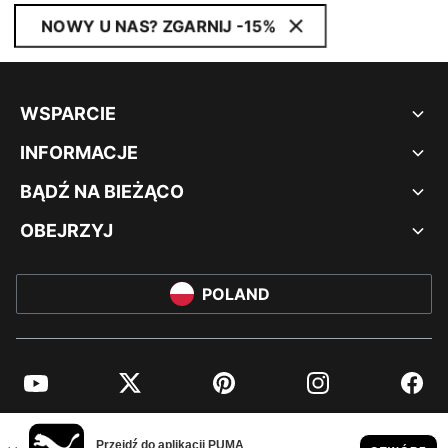
NOWY U NAS? ZGARNIJ -15%
WSPARCIE
INFORMACJE
BĄDŹ NA BIEŻĄCO
OBEJRZYJ
POLAND
YouTube
Twitter
Pinterest
Instagram
Facebo
© PUMA EUROPE GMBH, 2026. WSZYSTKIE PRAWA ZASTRZEŻONE