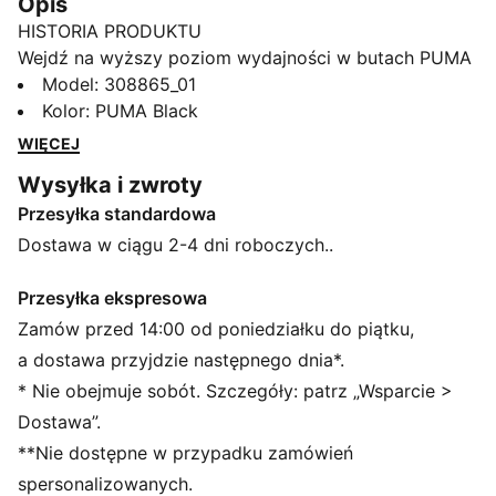
Opis
HISTORIA PRODUKTU
Wejdź na wyższy poziom wydajności w butach PUMA
BMW M Motorsport Drift Cat 11. W kultowych
Model
:
308865_01
kolorach BMW, z syntetyczną cholewką i trwałą
Kolor
:
PUMA Black
gumową podeszwą, buty te są idealne dla fanów,
WIĘCEJ
którzy uwielbiają łączyć styl z szybkością.
Wysyłka i zwroty
CECHY + KORZYŚCI
Przesyłka standardowa
Cholewka butów wykonana jest w co najmniej 20% z
materiałów pochodzących z recyklingu
Dostawa w ciągu 2-4 dni roboczych..
SZCZEGÓŁY
Standardowa szerokość
Przesyłka ekspresowa
Syntetyczna cholewka
Zamów przed 14:00 od poniedziałku do piątku,
Elastyczne zapięcie do szybkiego zakładania i
a dostawa przyjdzie następnego dnia*.
zdejmowania
* Nie obejmuje sobót. Szczegóły: patrz „Wsparcie >
Kultowe kolory BMW M Motorsport
Dostawa”.
Gumowa podeszwa zewnętrzna
**Nie dostępne w przypadku zamówień
Styl PUMA dla dzieci: produkty polecane dla dzieci
pomiędzy 4. a 8. rokiem życia
spersonalizowanych.