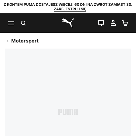
Z KONTEM PUMA DOSTAJESZ WIĘCEJ: 60 DNI NA ZWROT ZAMIAST 30.
ZAREJESTRUJ SIĘ
SZUKAJ
CZAT NA Ż
MOJE 
KO
PUMA.com
Motorsport