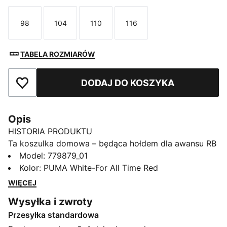
98
104
110
116
Rozmiar
Rozmiar
Rozmiar
Rozmiar
TABELA ROZMIARÓW
DODAJ DO KOSZYKA
Dodaj do ulubionych
Opis
HISTORIA PRODUKTU
Ta koszulka domowa – będąca hołdem dla awansu RB
Leipzig – symbolizuje szybkie podniesienie się klubu z
Model
:
779879_01
pozycji nowicjuszy Bundesligi do czołówki. Od 2016
Kolor
:
PUMA White-For All Time Red
roku drużyna nieustannie dąży do sukcesu, a model
WIĘCEJ
ten odzwierciedla jej energię i ambicję w ciągłym
Wysyłka i zwroty
podnoszeniu sobie poprzeczki Koszulka z dumą
Przesyłka standardowa
oddaje niezwykłą ewolucję klubu, podkreślając jego