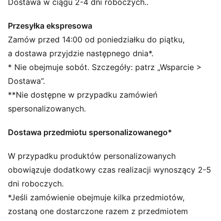
siłę i jedność wyrazistymi czerwonymi akcentami oraz
Dostawa w ciągu 2-4 dni roboczych..
nowoczesnym krojem.
CECHY + KORZYŚCI
Przesyłka ekspresowa
dryCELL: Wysoce funkcjonalne materiały odciągają
Zamów przed 14:00 od poniedziałku do piątku,
pot od skóry i pomagają utrzymać uczucie suchości
a dostawa przyjdzie następnego dnia*.
oraz wygodę podczas ćwiczeń
* Nie obejmuje sobót. Szczegóły: patrz „Wsparcie >
Wykonane w 100% z materiałów z recyklingu,
Dostawa”.
z wyłączeniem wykończeń i ozdób
**Nie dostępne w przypadku zamówień
SZCZEGÓŁY
Krój: Zwykły
spersonalizowanych.
Główny materiał 2: Żakard dwuwarstwowy
Krótkie rękawy
Dostawa przedmiotu spersonalizowanego*
Długość: Zwykły
Noszone przez zawodników w sezonie 25/26
W przypadku produktów personalizowanych
Charakterystyczne detale klubu i PUMA
obowiązuje dodatkowy czas realizacji wynoszący 2-5
Styl PUMA dla dzieci: produkty polecane dla dzieci
dni roboczych.
pomiędzy 4. a 8. rokiem życia
*Jeśli zamówienie obejmuje kilka przedmiotów,
zostaną one dostarczone razem z przedmiotem