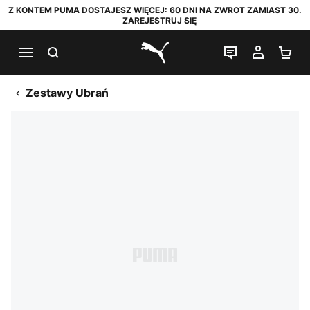
Z KONTEM PUMA DOSTAJESZ WIĘCEJ: 60 DNI NA ZWROT ZAMIAST 30.
ZAREJESTRUJ SIĘ
SZUKAJ
CZAT NA Ż
MOJE 
KO
PUMA.com
Zestawy Ubrań