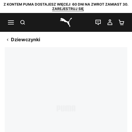
Z KONTEM PUMA DOSTAJESZ WIĘCEJ: 60 DNI NA ZWROT ZAMIAST 30.
ZAREJESTRUJ SIĘ
SZUKAJ
CZAT NA Ż
MOJE 
KO
PUMA.com
Dziewczynki