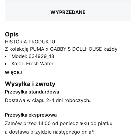
WYPRZEDANE
Opis
HISTORIA PRODUKTU
Z kolekcją PUMA x GABBY'S DOLLHOUSE każdy
dzień jest „kotastyczny”! Mali fani serialu pokochają
Model
:
634929_48
codzienne fasony w stylu Gabi – pełne szkiców,
Kolor
:
Fresh Water
radosnych pasteli i klimatu prac ręcznych. Te
WIĘCEJ
rozszerzane legginsy to wygodny klasyk, gotowy na
Wysyłka i zwroty
plac zabaw, ozdobiony błyszczącymi detalami i
Przesyłka standardowa
grafiką z Kociego Domku Gabi.
CECHY + KORZYŚCI
Dostawa w ciągu 2-4 dni roboczych..
Produkt wykonany w co najmniej 20% z bawełny
pochodzącej z recyklingu
Przesyłka ekspresowa
SZCZEGÓŁY
Zamów przed 14:00 od poniedziałku do piątku,
Krój: Wąski
a dostawa przyjdzie następnego dnia*.