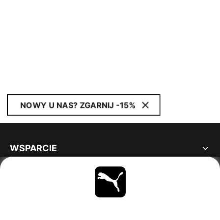
NOWY U NAS? ZGARNIJ -15%
WSPARCIE
INFORMACJE
BĄDŹ NA BIEŻĄCO
OBEJRZYJ