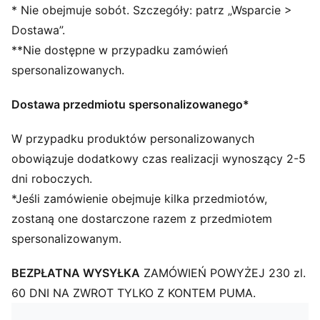
Materiał główny: Pojedynczy dżersej
* Nie obejmuje sobót. Szczegóły: patrz „Wsparcie >
Elastyczny pasek
Dostawa”.
Długość: Standardowy
**Nie dostępne w przypadku zamówień
Stan: Wysoki
Grafika z Kociego Domku Gabi
spersonalizowanych.
Błyszczące detale z logo obu marek
Styl PUMA dla dzieci: produkty polecane dla dzieci
Dostawa przedmiotu spersonalizowanego*
pomiędzy 4. a 8. rokiem życia
W przypadku produktów personalizowanych
obowiązuje dodatkowy czas realizacji wynoszący 2-5
dni roboczych.
*Jeśli zamówienie obejmuje kilka przedmiotów,
zostaną one dostarczone razem z przedmiotem
spersonalizowanym.
BEZPŁATNA WYSYŁKA
ZAMÓWIEŃ POWYŻEJ 230 zl.
60 DNI NA ZWROT TYLKO Z KONTEM PUMA.