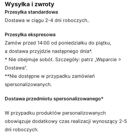
Wysyłka i zwroty
oryginalnego modelu, a teraz dostępne są w wersji dla
Przesyłka standardowa
dzieci. Te buty wykonane są z luksusowych
materiałów, mają lekką i wygodną formowaną pod
Dostawa w ciągu 2-4 dni roboczych..
ciśnieniem podeszwę środkową z EVA i gumową
podeszwę zewnętrzną, są oszałamiające i
Przesyłka ekspresowa
przeznaczone dla modnych małych minikotów.
Zamów przed 14:00 od poniedziałku do piątku,
CECHY + KORZYŚCI
a dostawa przyjdzie następnego dnia*.
CMEVA: Tłoczony materiał EVA, zapewniający lekkość
* Nie obejmuje sobót. Szczegóły: patrz „Wsparcie >
i wydajność produktów PUMA
Dostawa”.
SZCZEGÓŁY
**Nie dostępne w przypadku zamówień
Konstrukcja o niskim profilu
Miękka zamszowa cholewka i nakładki
spersonalizowanych.
Bardzo elastyczna, miękka podeszwa środkowa EVA
Przyczepna podeszwa zewnętrzna EVA
Dostawa przedmiotu spersonalizowanego*
Zamszowy język
Paski na rzepy, które można odpiąć, aby przekształcić
W przypadku produktów personalizowanych
buty w buty wsuwane
obowiązuje dodatkowy czas realizacji wynoszący 2-5
Etykieta PUMA Archive No. 1 na języku
dni roboczych.