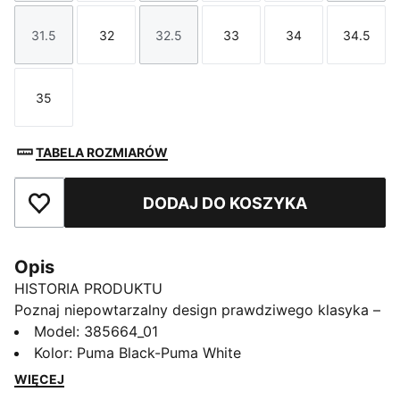
31.5
32
32.5
33
34
34.5
Rozmiar
Rozmiar
Rozmiar
Rozmiar
Rozmiar
Rozmi
35
Rozmiar
TABELA ROZMIARÓW
DODAJ DO KOSZYKA
Dodaj do ulubionych
Opis
HISTORIA PRODUKTU
Poznaj niepowtarzalny design prawdziwego klasyka –
naszego kultowego modelu Suede. Te buty zmieniają
Model
:
385664_01
zasady gry od 1968 roku i z każdą ewolucją definiują
Kolor
:
Puma Black-Puma White
kolejne epoki ulicznego stylu. Nasze buty sportowe
WIĘCEJ
Suede Classic LF V są kultowym odwzorowaniem