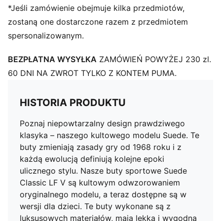
Złote logo PUMA No. 2 i napis Suede z boku
*Jeśli zamówienie obejmuje kilka przedmiotów,
Zamszowy pasek PUMA Formstrip z boku w tym
zostaną one dostarczone razem z przedmiotem
samym odcieniu
spersonalizowanym.
Styl PUMA dla dzieci: produkty polecane dla dzieci
pomiędzy 4. a 8. rokiem życia
BEZPŁATNA WYSYŁKA
ZAMÓWIEŃ POWYŻEJ 230 zl.
60 DNI NA ZWROT TYLKO Z KONTEM PUMA.
HISTORIA PRODUKTU
Poznaj niepowtarzalny design prawdziwego
klasyka – naszego kultowego modelu Suede. Te
buty zmieniają zasady gry od 1968 roku i z
każdą ewolucją definiują kolejne epoki
ulicznego stylu. Nasze buty sportowe Suede
Classic LF V są kultowym odwzorowaniem
oryginalnego modelu, a teraz dostępne są w
wersji dla dzieci. Te buty wykonane są z
luksusowych materiałów, mają lekką i wygodną