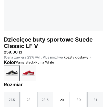
Dziecięce buty sportowe Suede
Classic LF V
259,00 zł
(Cena zawiera 23% VAT. Plus możliwe
koszty dostawy.
)
Kolor
Puma Black-Puma White
Puma Black-Puma White
High Risk Red-Puma White
Rozmiar
27.5
28
28.5
29
30
31
Rozmiar
Rozmiar
Rozmiar
Rozmiar
Rozmiar
Rozmi