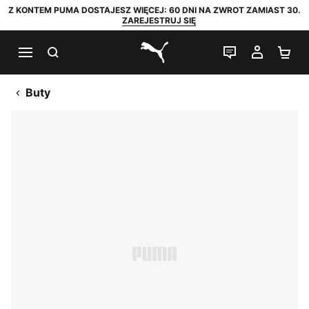
Z KONTEM PUMA DOSTAJESZ WIĘCEJ: 60 DNI NA ZWROT ZAMIAST 30.
ZAREJESTRUJ SIĘ
SZUKAJ
CZAT NA Ż
MOJE 
KO
PUMA.com
Buty