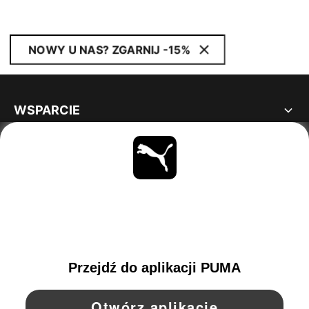
NOWY U NAS? ZGARNIJ -15%
WSPARCIE
INFORMACJE
BĄDŹ NA BIEŻĄCO
OBEJRZYJ
POLAND
YouTube
Twitter
Pinterest
Instagram
Facebo