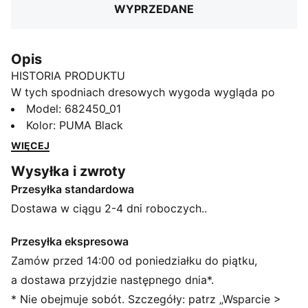
WYPRZEDANE
Opis
HISTORIA PRODUKTU
W tych spodniach dresowych wygoda wygląda po
prostu świetnie. Model ten ma otwarte mankiety i
Model
:
682450_01
sportowy krój, więc doskonale nada się do relaksu i
Kolor
:
PUMA Black
zapewni ci luksusowy wygląd.
WIĘCEJ
CECHY + KORZYŚCI
Wysyłka i zwroty
Produkt wykonany w co najmniej 50% z materiałów
Przesyłka standardowa
pochodzących z recyklingu
SZCZEGÓŁY
Dostawa w ciągu 2-4 dni roboczych..
Standardowy krój
Dzianina pętelkowa
Przesyłka ekspresowa
Standardowa długość
Zamów przed 14:00 od poniedziałku do piątku,
Prążkowany pasek z wewnętrznym sznurkiem
a dostawa przyjdzie następnego dnia*.
Kieszenie boczne
* Nie obejmuje sobót. Szczegóły: patrz „Wsparcie >
Charakterystyczne detale marki PUMA