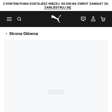
Z KONTEM PUMA DOSTAJESZ WIĘCEJ: 60 DNI NA ZWROT ZAMIAST 30.
ZAREJESTRUJ SIĘ
SZUKAJ
CZAT NA Ż
MOJE 
KO
PUMA.com
Strona Główna