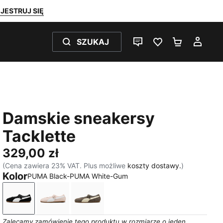
JESTRUJ SIĘ
SZUKAJ
CZAT NA ŻYWO
ULUBIONE 0
KOSZYK 
MOJ
Damskie sneakersy
Tacklette
329,00 zł
(Cena zawiera 23% VAT. Plus możliwe
koszty dostawy.
)
Kolor
PUMA Black-PUMA White-Gum
PUMA Black-PUMA White-Gum
Jasmine Flower-PUMA White-Gum
Matte Bronze-Alpine Snow-Gum
Zalecamy zamówienie tego produktu w rozmiarze o jeden