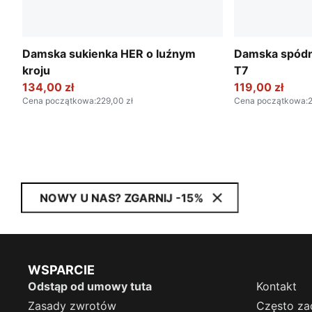
Damska sukienka HER o luźnym
Damska spódn
kroju
T7
134,00 zł
119,00 zł
Cena początkowa
:
229,00 zł
Cena początkowa
:
2
NOWY U NAS? ZGARNIJ -15%
WSPARCIE
Odstąp od umowy tuta
Kontakt
Zasady zwrotów
Często za