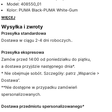
piłkarskim, sportowym klimatem. Te klasyczne buty z
Model
:
408550_01
cholewką Mary Jane są wykończone miękką wkładką
Kolor
:
PUMA Black-PUMA White-Gum
SOFTFOAM+ zwiększającą wygodę.
WIĘCEJ
SZCZEGÓŁY
Wysyłka i zwroty
Przeznaczenie: Styl życia od PUMA
Przesyłka standardowa
Szerokość: Standardowa
Zapięcie: Pasek z klamrą
Dostawa w ciągu 2-4 dni roboczych..
Rodzaj obcasa: Płaski
Wkładka SOFTFOAM+ z dodatkowo pogrubioną piętą
Przesyłka ekspresowa
zapewnia komfort od pierwszego kroku
Zamów przed 14:00 od poniedziałku do piątku,
a dostawa przyjdzie następnego dnia*.
* Nie obejmuje sobót. Szczegóły: patrz „Wsparcie >
Dostawa”.
**Nie dostępne w przypadku zamówień
spersonalizowanych.
Dostawa przedmiotu spersonalizowanego*