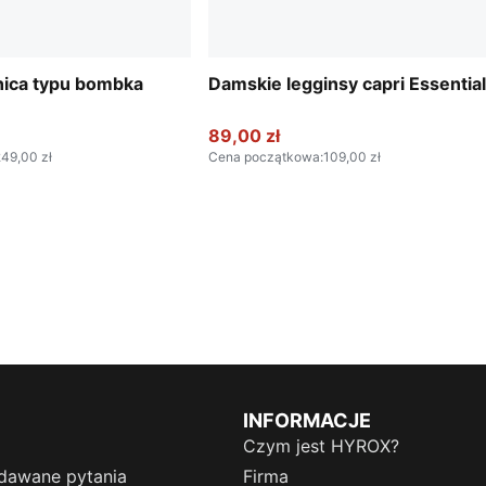
ica typu bombka
Damskie legginsy capri Essentia
89,00 zł
49,00 zł
Cena początkowa
:
109,00 zł
INFORMACJE
Czym jest HYROX?
dawane pytania
Firma