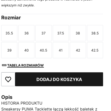
większym niż zwykle.
Rozmiar
35.5
36
37
37.5
38
38.5
Rozmiar
Rozmiar
Rozmiar
Rozmiar
Rozmiar
Rozmiar
39
40
40.5
41
42
42.5
Rozmiar
Rozmiar
Rozmiar
Rozmiar
Rozmiar
Rozmiar
TABELA ROZMIARÓW
DODAJ DO KOSZYKA
Dodaj do ulubionych
Opis
HISTORIA PRODUKTU
Sneakersy PUMA Tacklette łączą lekkość baletek z