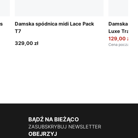
ls
Damska spódnica midi Lace Pack
Damska spód
T7
Luxe Track
129,00 zł
329,00 zł
Cena początko
BĄDŹ NA BIEŻĄCO
ZASUBSKRYBUJ NEWSLETTER
OBEJRZYJ