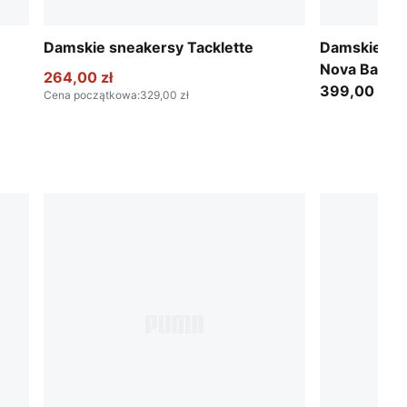
Damskie sneakersy Tacklette
Damskie sn
Nova Ballet
264,00 zł
399,00 zł
Cena początkowa
:
329,00 zł