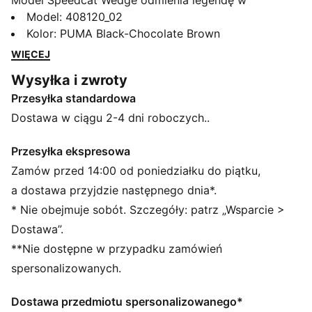
Model Speedcat Wedge odmienia legendę w
nowoczesnym wydaniu. Ma ukryty koturn i wyraziste
Model
:
408120_02
paski na rzepy zapewniające wyrafinowany styl. Buty
Kolor
:
PUMA Black-Chocolate Brown
wykonane z metalicznymi akcentami są wyższe,
WIĘCEJ
jednocześnie zachowując swój charakterystyczny,
Wysyłka i zwroty
opływowy kształt. Speedcat, zaprojektowany na nowo
Przesyłka standardowa
dla niej.
CECHY + KORZYŚCI
Dostawa w ciągu 2-4 dni roboczych..
IMEVA: Materiał PUMA zapewniający lekkość i
wygodę
Przesyłka ekspresowa
SZCZEGÓŁY
Zamów przed 14:00 od poniedziałku do piątku,
Szerokość: Standardowy
a dostawa przyjdzie następnego dnia*.
Kształt noska: Zaokrąglony
* Nie obejmuje sobót. Szczegóły: patrz „Wsparcie >
Zapięcie: Sznurowadła z paskiem
Dostawa”.
Rodzaj obcasa: Klin
**Nie dostępne w przypadku zamówień
Charakterystyczne detale marki PUMA
spersonalizowanych.
Dostawa przedmiotu spersonalizowanego*