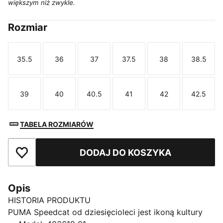
większym niż zwykle.
Rozmiar
35.5
36
37
37.5
38
38.5
Rozmiar
Rozmiar
Rozmiar
Rozmiar
Rozmiar
Rozmi
39
40
40.5
41
42
42.5
Rozmiar
Rozmiar
Rozmiar
Rozmiar
Rozmiar
Rozmi
TABELA ROZMIARÓW
DODAJ DO KOSZYKA
Dodaj do ulubionych
Opis
HISTORIA PRODUKTU
PUMA Speedcat od dziesięcioleci jest ikoną kultury