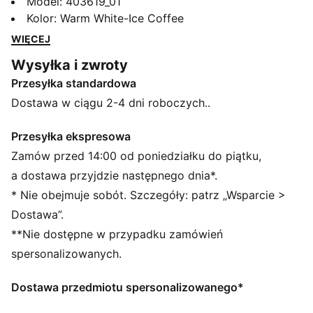
wyścigowej i stylu ulicznego. Świat po raz pierwszy
Model
:
403619_01
poznał je jako ultracienkie buty do jazdy
Kolor
:
Warm White-Ice Coffee
zaprojektowane tak, aby skracać czasy okrążeń o
WIĘCEJ
milisekundy. Wkrótce potem stały się stylowym
Wysyłka i zwroty
modelem, który pokochały ulice światowych stolic
Przesyłka standardowa
mody. Ich historia stale ewoluuje, ponieważ są
wybierane przez trendsetterów wyznaczających
Dostawa w ciągu 2-4 dni roboczych..
tempo każdego pokolenia.
SZCZEGÓŁY
Przesyłka ekspresowa
Szerokość: Standardowy
Zamów przed 14:00 od poniedziałku do piątku,
Kształt noska: Zaokrąglony
a dostawa przyjdzie następnego dnia*.
Zapięcie: Sznurówki
* Nie obejmuje sobót. Szczegóły: patrz „Wsparcie >
Rodzaj obcasa: Płaski
Dostawa”.
Podszewka: Siateczka
**Nie dostępne w przypadku zamówień
Wkładka OrthoLite®
Podeszwa zewnętrzna: Gumowa
spersonalizowanych.
Dostawa przedmiotu spersonalizowanego*