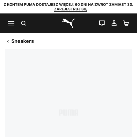
Z KONTEM PUMA DOSTAJESZ WIĘCEJ: 60 DNI NA ZWROT ZAMIAST 30.
ZAREJESTRUJ SIĘ
SZUKAJ
CZAT NA Ż
MOJE 
KO
PUMA.com
Sneakers