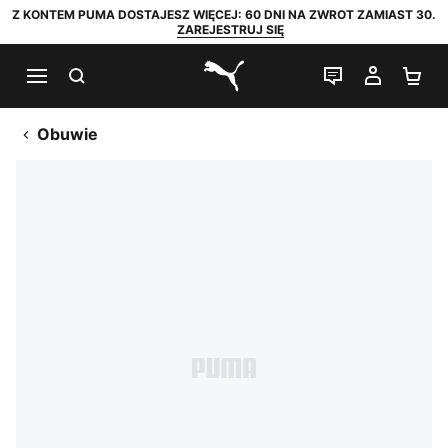
Z KONTEM PUMA DOSTAJESZ WIĘCEJ: 60 DNI NA ZWROT ZAMIAST 30.
ZAREJESTRUJ SIĘ
SZUKAJ
CZAT NA Ż
MOJE 
KO
PUMA.com
Obuwie