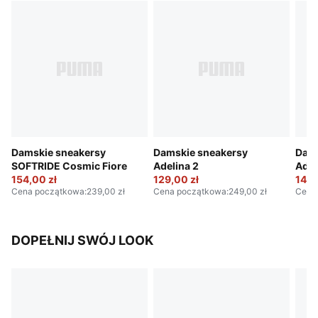
Damskie sneakersy
Damskie sneakersy
Dams
SOFTRIDE Cosmic Fiore
Adelina 2
Adel
154,00 zł
129,00 zł
144,
Cena początkowa
:
239,00 zł
Cena początkowa
:
249,00 zł
Cena
DOPEŁNIJ SWÓJ LOOK