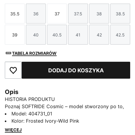
35.5
36
37
37.5
38
38.5
Rozmiar
Rozmiar
Rozmiar
Rozmiar
Rozmiar
Rozmi
39
40
40.5
41
42
42.5
Rozmiar
Rozmiar
Rozmiar
Rozmiar
Rozmiar
Rozmi
TABELA ROZMIARÓW
DODAJ DO KOSZYKA
Dodaj do ulubionych
Opis
HISTORIA PRODUKTU
Poznaj SOFTRIDE Cosmic – model stworzony po to,
by każdemu twojemu krokowi dodać lekkości. Buty te
Model
:
404731_01
powstały z myślą o komforcie i stylu. Łączą sportowe
Kolor
:
Frosted Ivory-Wild Pink
DNA PUMA z codzienną wygodą, które przejawiają się
WIĘCEJ