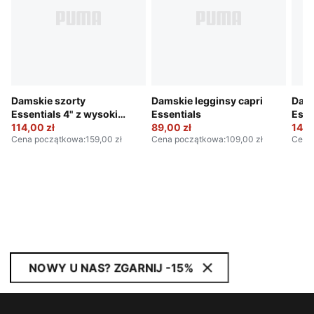
Damskie szorty
Damskie legginsy capri
Dams
Essentials 4" z wysokim
Essentials
Esse
stanem i zwierzęcym
114,00 zł
89,00 zł
144,
Cena początkowa
:
159,00 zł
Cena początkowa
:
109,00 zł
Cena
nadrukiem
NOWY U NAS? ZGARNIJ -15%