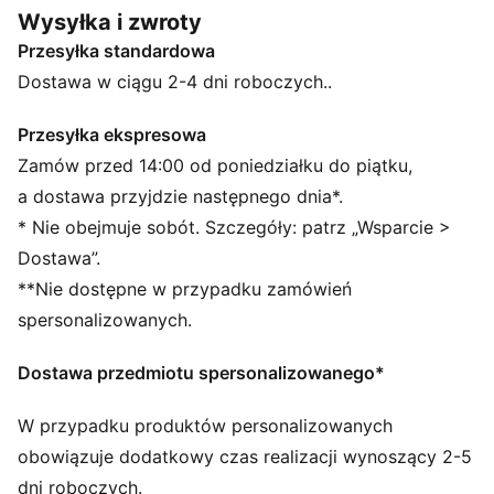
w dynamicznej sylwetce i niezrównanej amortyzacji.
Wysyłka i zwroty
Wersja FIORE, stworzona z myślą o kobietach,
Przesyłka standardowa
wyróżnia się subtelnym kwiatowym wzorem, który
nadaje całości lekkość, zachowując jednocześnie
Dostawa w ciągu 2-4 dni roboczych..
energiczny charakter.
CECHY + KORZYŚCI
Przesyłka ekspresowa
SOFTFOAM+: wygodna wkładka wewnętrzna
Zamów przed 14:00 od poniedziałku do piątku,
zapewniająca miękką amortyzację dzięki bardzo
a dostawa przyjdzie następnego dnia*.
grubej pięcie
* Nie obejmuje sobót. Szczegóły: patrz „Wsparcie >
SOFTRIDE: miękka pianka zaprojektowana z myślą o
Dostawa”.
całodziennej amortyzacji i komforcie
**Nie dostępne w przypadku zamówień
Cholewa tych butów wykonana jest w co najmniej
30% z materiałów pochodzących z recyklingu.
spersonalizowanych.
SZCZEGÓŁY
Szerokość: Standardowa
Dostawa przedmiotu spersonalizowanego*
Kształt noska: Zaokrąglony
Zapięcie: Sznurówki
W przypadku produktów personalizowanych
Rodzaj obcasa: Płaski
obowiązuje dodatkowy czas realizacji wynoszący 2-5
Charakterystyczne detale marki PUMA
dni roboczych.