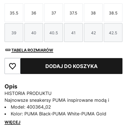
35.5
36
37
37.5
38
38.5
Rozmiar
Rozmiar
Rozmiar
Rozmiar
Rozmiar
Rozmi
39
40
40.5
41
42
42.5
Rozmiar
Rozmiar
Rozmiar
Rozmiar
Rozmiar
Rozmi
TABELA ROZMIARÓW
DODAJ DO KOSZYKA
Dodaj do ulubionych
Opis
HISTORIA PRODUKTU
Najnowsze sneakersy PUMA inspirowane modą i
kulturą kibicowską dodadzą Ci pewności siebie.
Model
:
400364_02
Dzięki syntetyczno-zamszowej cholewce buty te
Kolor
:
PUMA Black-PUMA White-PUMA Gold
wprowadzają nowoczesny styl do garderoby. Wkładka
WIĘCEJ