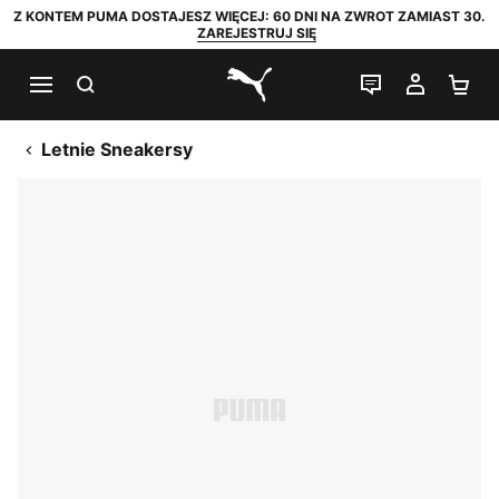
Z KONTEM PUMA DOSTAJESZ WIĘCEJ: 60 DNI NA ZWROT ZAMIAST 30.
ZAREJESTRUJ SIĘ
SZUKAJ
CZAT NA Ż
MOJE 
KO
PUMA.com
Letnie Sneakersy