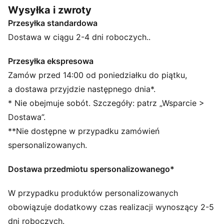
SOFTFOAM+ odpowiada za amortyzację przy każdym
Wysyłka i zwroty
kroku, sprawiając, że możesz iść przez dzień stylowo
Przesyłka standardowa
i wygodnie.
CECHY + KORZYŚCI
Dostawa w ciągu 2-4 dni roboczych..
Skórzane produkty PUMA wspierają odpowiedzialną
produkcję poprzez Leather Working Group.
Przesyłka ekspresowa
www.leatherworkinggroup.com
Zamów przed 14:00 od poniedziałku do piątku,
Cholewka tych butów jest wykonana w co najmniej
a dostawa przyjdzie następnego dnia*.
20% z materiałów pochodzących z recyklingu, a dół –
* Nie obejmuje sobót. Szczegóły: patrz „Wsparcie >
w co najmniej 10%.
Dostawa”.
SOFTFOAM+: wygodna wkładka wewnętrzna
**Nie dostępne w przypadku zamówień
zapewniająca miękką amortyzację dzięki bardzo
grubej pięcie
spersonalizowanych.
SZCZEGÓŁY
Standardowa szerokość
Dostawa przedmiotu spersonalizowanego*
Zamszowe i syntetyczne nakładki
Sznurowane zapięcie
W przypadku produktów personalizowanych
Gumowa podeszwa zewnętrzna
obowiązuje dodatkowy czas realizacji wynoszący 2-5
Pasek PUMA Formstrip na zewnętrznym boku
dni roboczych.