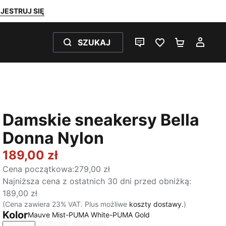
JESTRUJ SIĘ
SZUKAJ
CZAT NA ŻYWO
ULUBIONE 0
KOSZYK 
MOJ
Damskie sneakersy Bella
Donna Nylon
189,00 zł
Cena początkowa
:
279,00 zł
Najniższa cena z ostatnich 30 dni przed obniżką
:
189,00 zł
(Cena zawiera 23% VAT. Plus możliwe
koszty dostawy.
)
Kolor
Mauve Mist-PUMA White-PUMA Gold