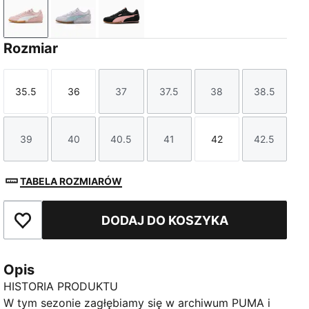
Mauve Mist-PUMA White-PUMA Gold
Lavender Pop-Seafoam
PUMA Black-Rosy Outlook
Rozmiar
35.5
36
37
37.5
38
38.5
Rozmiar
Rozmiar
Rozmiar
Rozmiar
Rozmiar
Rozmiar
39
40
40.5
41
42
42.5
Rozmiar
Rozmiar
Rozmiar
Rozmiar
Rozmiar
Rozmiar
TABELA ROZMIARÓW
DODAJ DO KOSZYKA
Dodaj do ulubionych
Opis
HISTORIA PRODUKTU
W tym sezonie zagłębiamy się w archiwum PUMA i