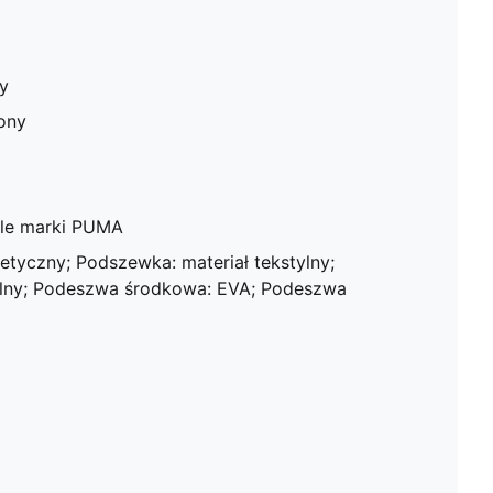
y
lony
ale marki PUMA
etyczny; Podszewka: materiał tekstylny;
tylny; Podeszwa środkowa: EVA; Podeszwa