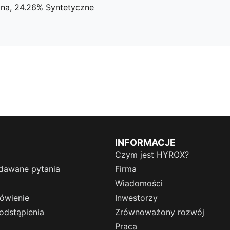
ina, 24.26% Syntetyczne
INFORMACJE
Czym jest HYROX?
dawane pytania
Firma
Wiadomości
ówienie
Inwestorzy
odstąpienia
Zrównoważony rozwój
Praca