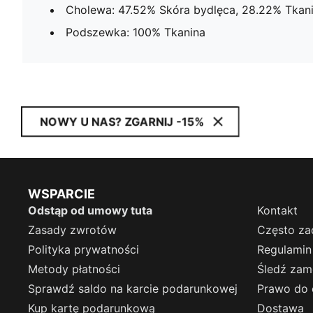
Cholewa: 47.52% Skóra bydlęca, 28.22% Tkan
Podszewka: 100% Tkanina
NOWY U NAS? ZGARNIJ -15%
WSPARCIE
Odstąp od umowy tuta
Kontakt
Zasady zwrotów
Często za
Polityka prywatności
Regulamin
Metody płatności
Śledź zam
Sprawdź saldo na karcie podarunkowej
Prawo do 
Kup kartę podarunkową
Dostawa