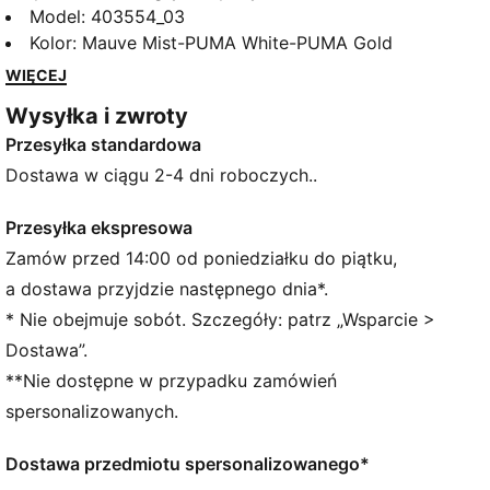
przywracamy klasykę. Poznaj model Bella – prosty,
Model
:
403554_03
elegancki i zawsze w dobrym stylu. Dzięki swojemu
Kolor
:
Mauve Mist-PUMA White-PUMA Gold
charakterystycznemu wyglądowi model Bella jest
WIĘCEJ
kochany na całym świecie. Niezależnie od tego, czy
Wysyłka i zwroty
jesteś fanem ponadczasowej uniwersalności, czy
Przesyłka standardowa
chcesz być trendy, Bella pasuje do wyglądu dzięki
eleganckiej cholewce, modnej niskoprofilowej
Dostawa w ciągu 2-4 dni roboczych..
podeszwie i wyrazistym detalom, które wyróżniają
się na tle innych.
Przesyłka ekspresowa
CECHY + KORZYŚCI
Zamów przed 14:00 od poniedziałku do piątku,
SOFTFOAM+: wygodna wkładka wewnętrzna
a dostawa przyjdzie następnego dnia*.
zapewniająca miękką amortyzację dzięki bardzo
* Nie obejmuje sobót. Szczegóły: patrz „Wsparcie >
grubej pięcie
Dostawa”.
SZCZEGÓŁY
**Nie dostępne w przypadku zamówień
Szerokość: Standardowy
Kształt noska: Zaokrąglony
spersonalizowanych.
Zapięcie: Sznurówki
Rodzaj obcasa: Płaski
Dostawa przedmiotu spersonalizowanego*
Charakterystyczne detale marki PUMA