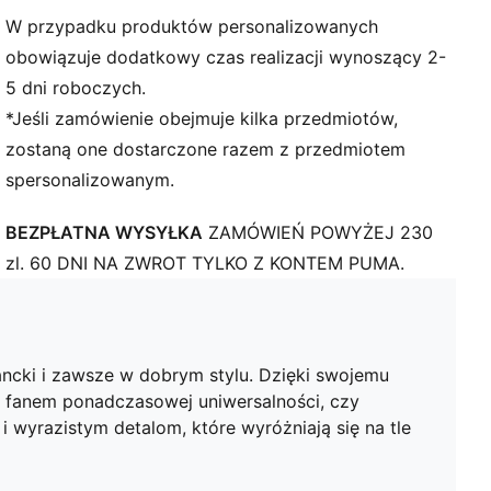
Cholewka: materiał syntetyczny; Podszewka: materiał
W przypadku produktów personalizowanych
tekstylny; Wkładka: materiał tekstylny; Podeszwa
obowiązuje dodatkowy czas realizacji wynoszący 2-
środkowa: EVA; Podeszwa zewnętrzna: Gumowa
5 dni roboczych.
*Jeśli zamówienie obejmuje kilka przedmiotów,
zostaną one dostarczone razem z przedmiotem
spersonalizowanym.
BEZPŁATNA WYSYŁKA
ZAMÓWIEŃ POWYŻEJ 230
zl. 60 DNI NA ZWROT TYLKO Z KONTEM PUMA.
ncki i zawsze w dobrym stylu. Dzięki swojemu
ś fanem ponadczasowej uniwersalności, czy
i wyrazistym detalom, które wyróżniają się na tle