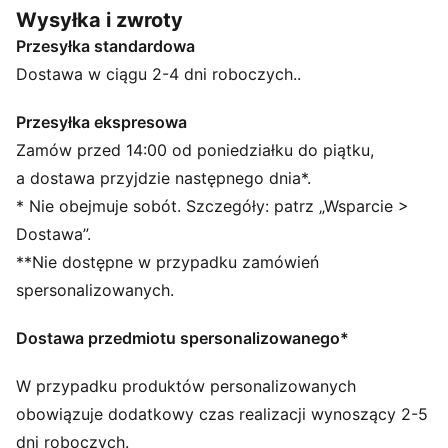
mocny styl, a wytłoczone metaliczne detale dodają
Wysyłka i zwroty
blasku. Przemyślane detale, takie jak błyszczące
Przesyłka standardowa
wykończenie oczek i pętelka na pięcie ułatwiająca
zakładanie i zdejmowanie, dodają wykończenia do
Dostawa w ciągu 2-4 dni roboczych..
tego doskonałego projektu.
SZCZEGÓŁY
Przesyłka ekspresowa
Niski profil
Zamów przed 14:00 od poniedziałku do piątku,
Cholewa ze skóry
a dostawa przyjdzie następnego dnia*.
Syntetyczna nakładka na pięcie i tekstylne dziurki
* Nie obejmuje sobót. Szczegóły: patrz „Wsparcie >
Gumowa podeszwa środkowa
Dostawa”.
Gumowa podeszwa
**Nie dostępne w przypadku zamówień
Koronkowe zapięcie z błyszczącymi oczkami
Pasiasta parciana pętla na pięcie
spersonalizowanych.
Skórzany pasek PUMA z boku
Wytłoczone i foliowane logo PUMA No. 2 na bocznym
Dostawa przedmiotu spersonalizowanego*
panelu
Wytłoczone i foliowane logo PUMA Cat na zapiętku
W przypadku produktów personalizowanych
obowiązuje dodatkowy czas realizacji wynoszący 2-5
dni roboczych.