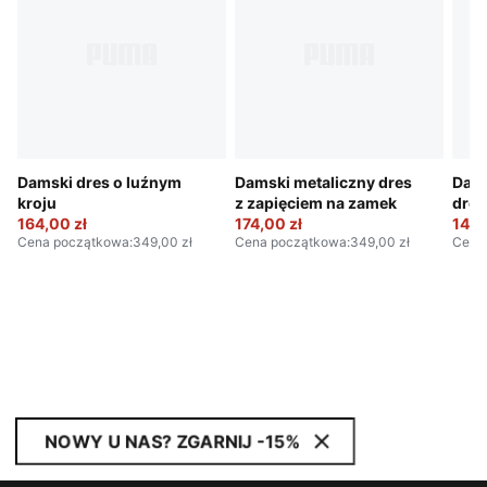
Damski dres o luźnym
Damski metaliczny dres
Dams
kroju
z zapięciem na zamek
dres
164,00 zł
174,00 zł
mały
144,
Cena początkowa
:
349,00 zł
Cena początkowa
:
349,00 zł
Cena
NOWY U NAS? ZGARNIJ -15%