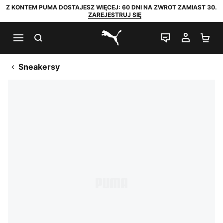
Z KONTEM PUMA DOSTAJESZ WIĘCEJ: 60 DNI NA ZWROT ZAMIAST 30.
ZAREJESTRUJ SIĘ
SZUKAJ
CZAT NA Ż
MOJE 
KO
PUMA.com
Sneakersy