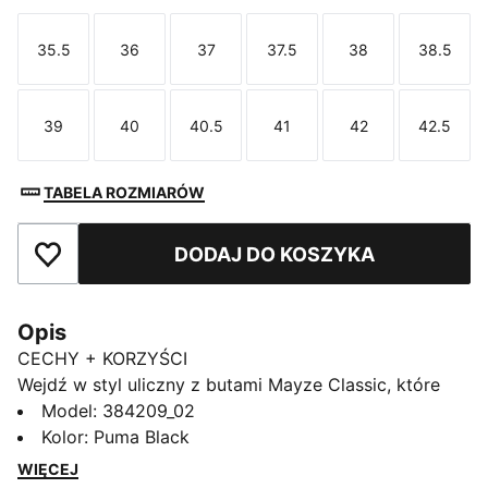
35.5
36
37
37.5
38
38.5
Rozmiar
Rozmiar
Rozmiar
Rozmiar
Rozmiar
Rozmi
39
40
40.5
41
42
42.5
Rozmiar
Rozmiar
Rozmiar
Rozmiar
Rozmiar
Rozmi
TABELA ROZMIARÓW
DODAJ DO KOSZYKA
Dodaj do ulubionych
Opis
CECHY + KORZYŚCI
Wejdź w styl uliczny z butami Mayze Classic, które
stanowią wybuchowe połączenie miejskiego stylu i
Model
:
384209_02
sportowego szyku. Gruba podeszwa i cholewa z
Kolor
:
Puma Black
naturalnej skóry nadają tym ulicznym trampkom
WIĘCEJ