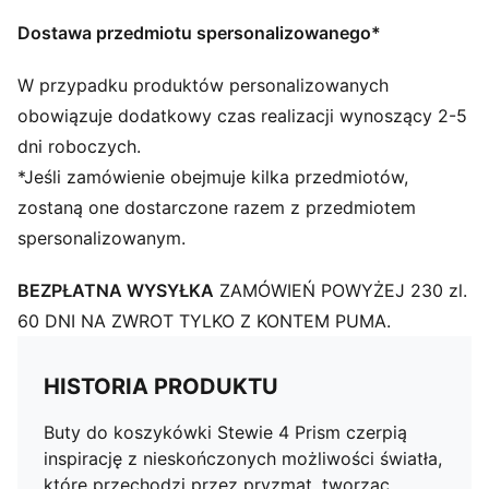
materiałów pochodzących z recyklingu
SZCZEGÓŁY
Dostawa przedmiotu spersonalizowanego*
Standardowa szerokość
Cholewka z zaawansowanej technologicznie tkanej
W przypadku produktów personalizowanych
siateczki
obowiązuje dodatkowy czas realizacji wynoszący 2-5
Sznurowane zapięcie
dni roboczych.
Tradycyjna konstrukcja z podeszwą środkową z
*Jeśli zamówienie obejmuje kilka przedmiotów,
profoam zapewnia szybki pierwszy krok
zostaną one dostarczone razem z przedmiotem
Odporny na ścieranie bieżnik w kwiatowy wzór z
spersonalizowanym.
nieślizgającej się gumy zapewniający większą
przyczepność
BEZPŁATNA WYSYŁKA
ZAMÓWIEŃ POWYŻEJ 230 zl.
Charakterystyczne detale Breanny Stewart
Charakterystyczne detale marki PUMA
60 DNI NA ZWROT TYLKO Z KONTEM PUMA.
HISTORIA PRODUKTU
Buty do koszykówki Stewie 4 Prism czerpią
inspirację z nieskończonych możliwości światła,
które przechodzi przez pryzmat, tworząc