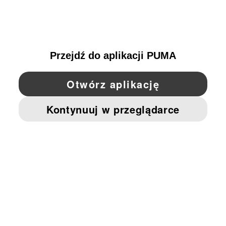
POLAND
YouTube
Twitter
Pinterest
Instagram
Facebo
© PUMA EUROPE GMBH, 2026. WSZYSTKIE PRAWA ZASTRZEŻONE
NADRUK FIRMOWY I DANE PRAWNE