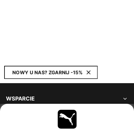
NOWY U NAS? ZGARNIJ -15%
WSPARCIE
INFORMACJE
BĄDŹ NA BIEŻĄCO
OBEJRZYJ