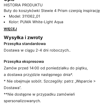
HISTORIA PRODUKTU
Buty do koszykówki Stewie 4 Prism czerpią inspirację
z nieskończonych możliwości światła, które
Model
:
311062_01
przechodzi przez pryzmat, tworząc hipnotyzujące
Kolor
:
PUMA White-Light Aqua
spektrum kolorów. Ta koncepcja ożywa dzięki
WIĘCEJ
opalizującym i skrystalizowanym materiałom, które
Wysyłka i zwroty
zdobią pasek Formstrip i siateczkę cholewki,
Przesyłka standardowa
zapewniając uderzający, świetlisty efekt.
Zaprojektowane z myślą zarówno o stylu, jak i
Dostawa w ciągu 2-4 dni roboczych..
wydajności buty pozwalają zabłysnąć na boisku i
poza nim.
Przesyłka ekspresowa
CECHY + KORZYŚCI
Zamów przed 14:00 od poniedziałku do piątku,
ProFoam: lekki materiał EVA, który amortyzuje
a dostawa przyjdzie następnego dnia*.
lądowanie i dodaje przyspieszenia
* Nie obejmuje sobót. Szczegóły: patrz „Wsparcie >
NITROFOAM™: Zaawansowana pianka
Dostawa”.
z wtryskiwanego azotu zapewniająca doskonałą
**Nie dostępne w przypadku zamówień
dynamikę, amortyzację i lekkość
Cholewka butów wykonana jest w co najmniej 20% z
spersonalizowanych.