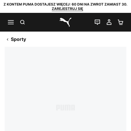
Z KONTEM PUMA DOSTAJESZ WIĘCEJ: 60 DNI NA ZWROT ZAMIAST 30.
ZAREJESTRUJ SIĘ
SZUKAJ
CZAT NA Ż
MOJE 
KO
PUMA.com
Sporty