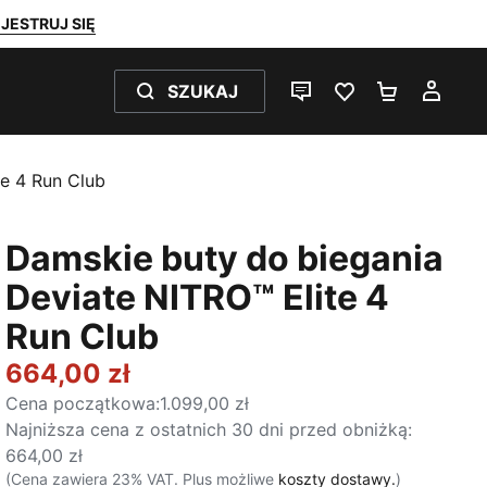
JESTRUJ SIĘ
SZUKAJ
CZAT NA ŻYWO
ULUBIONE 0
KOSZYK 
MOJ
te 4 Run Club
Damskie buty do biegania
Deviate NITRO™ Elite 4
Run Club
664,00 zł
Cena początkowa
:
1.099,00 zł
Najniższa cena z ostatnich 30 dni przed obniżką
:
664,00 zł
(Cena zawiera 23% VAT. Plus możliwe
koszty dostawy.
)