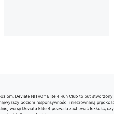
ziom. Deviate NITRO™ Elite 4 Run Club to but stworzony na
ajwyższy poziom responsywności i niezrównaną prędkość,
dniej wersji Deviate Elite 4 pozwala zachować lekkość, s