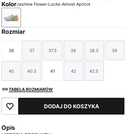
Kolor
Jasmine Flower-Lucite-Almost Apricot
Jasmine Flower-Lucite-Almost Apricot
Rozmiar
36
37
37.5
38
38.5
39
Rozmiar
Rozmiar
Rozmiar
Rozmiar
Rozmiar
Rozmiar
40
40.5
41
42
42.5
Rozmiar
Rozmiar
Rozmiar
Rozmiar
Rozmiar
TABELA ROZMIARÓW
DODAJ DO KOSZYKA
Dodaj do ulubionych
Opis