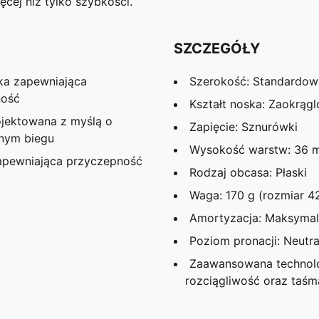
ej niż tylko szybkości.
SZCZEGÓŁY
ka zapewniająca
Szerokość: Standardow
ność
Kształt noska: Zaokrąg
jektowana z myślą o
Zapięcie: Sznurówki
znym biegu
Wysokość warstw: 36 
pewniająca przyczepność
Rodzaj obcasa: Płaski
Waga: 170 g (rozmiar 4
Amortyzacja: Maksyma
Poziom pronacji: Neutra
Zaawansowana technolog
rozciągliwość oraz taś