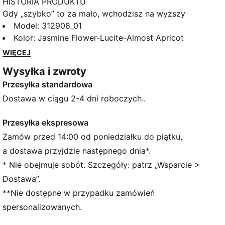
HISTORIA PRODUKTU
Gdy „szybko” to za mało, wchodzisz na wyższy
poziom. Deviate NITRO™ Elite 4 Run Club to but
Model
:
312908_01
stworzony na dzień startu, gdy liczy się każda
Kolor
:
Jasmine Flower-Lucite-Almost Apricot
sekunda. Ulepszona pianka NITROFOAM™ ELITE
WIĘCEJ
zapewnia najwyższy poziom responsywności i
Wysyłka i zwroty
niezrównaną prędkość, a przeprojektowana płytka
Przesyłka standardowa
PWRPLATE kieruje całą energię do przodu. O 12%
lżejszy od poprzedniej wersji Deviate Elite 4 pozwala
Dostawa w ciągu 2-4 dni roboczych..
zachować lekkość, szybkość i pełną kontrolę nad
swoim tempem. Każdy element dopracowano z myślą
Przesyłka ekspresowa
o czymś więcej niż tylko szybkości.
Zamów przed 14:00 od poniedziałku do piątku,
CECHY + KORZYŚCI
a dostawa przyjdzie następnego dnia*.
NITROFOAM™ Elite: Niewiarygodnie lekka pianka
* Nie obejmuje sobót. Szczegóły: patrz „Wsparcie >
zapewniająca doskonałą wydajność i niezrównaną
Dostawa”.
dynamiczność
**Nie dostępne w przypadku zamówień
PWRPLATE: Płytka z włókna węglowego
zaprojektowana z myślą o maksymalnym
spersonalizowanych.
przenoszeniu energii i dynamicznym biegu