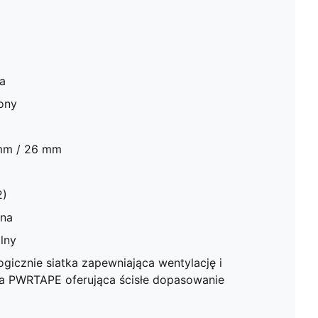
a
lony
mm / 26 mm
2)
lna
lny
icznie siatka zapewniająca wentylację i
ma PWRTAPE oferująca ścisłe dopasowanie