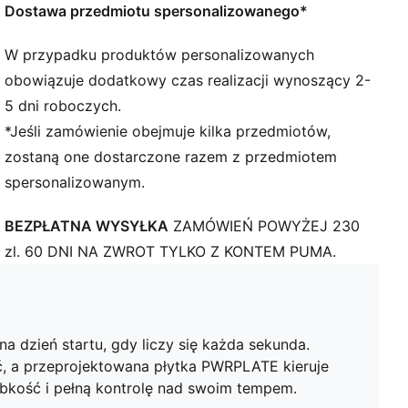
PUMAGRIP: wytrzymała mieszanka gumowa
Dostawa przedmiotu spersonalizowanego*
zapewniająca przyczepność na każdej powierzchni
SZCZEGÓŁY
W przypadku produktów personalizowanych
Szerokość: Standardowa
obowiązuje dodatkowy czas realizacji wynoszący 2-
Kształt noska: Zaokrąglony
5 dni roboczych.
Zapięcie: Sznurówki
*Jeśli zamówienie obejmuje kilka przedmiotów,
Wysokość warstw: 36 mm / 26 mm
zostaną one dostarczone razem z przedmiotem
Rodzaj obcasa: Płaski
spersonalizowanym.
Waga: 170 g (rozmiar 42)
Amortyzacja: Maksymalna
BEZPŁATNA WYSYŁKA
ZAMÓWIEŃ POWYŻEJ 230
Poziom pronacji: Neutralny
Zaawansowana technologicznie siatka zapewniająca
zl. 60 DNI NA ZWROT TYLKO Z KONTEM PUMA.
wentylację i rozciągliwość oraz taśma PWRTAPE
oferująca ścisłe dopasowanie
 dzień startu, gdy liczy się każda sekunda.
 a przeprojektowana płytka PWRPLATE kieruje
zybkość i pełną kontrolę nad swoim tempem.