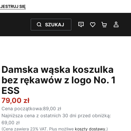
JESTRUJ SIĘ
SZUKAJ
CZAT NA ŻYWO
ULUBIONE 0
KOSZYK 
MOJ
Damska wąska koszulka
bez rękawów z logo No. 1
ESS
79,00 zł
Cena początkowa
:
89,00 zł
Najniższa cena z ostatnich 30 dni przed obniżką
:
69,00 zł
(Cena zawiera 23% VAT. Plus możliwe
koszty dostawy.
)