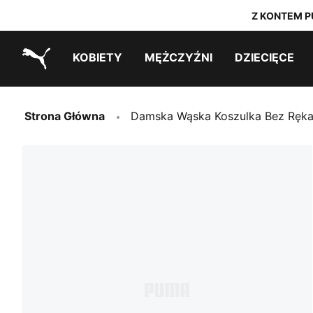
Z KONTEM P
KOBIETY
MĘŻCZYŹNI
DZIECIĘCE
PUMA.com
Outlet ostatnich rozmiarów
Outlet ostatnich rozmiarów
PUMA x TRANSFORMERS
PUMA x DORA THE EXPLORER
Outlet ostatnich rozmiarów
Strona Główna
Damska Wąska Koszulka Bez Ręka