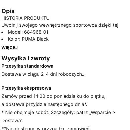
Opis
HISTORIA PRODUKTU
Uwolnij swojego wewnętrznego sportowca dzięki tej
eleganckiej koszulce o wąskim kroju. Model ten ma
Model
:
684968_01
legendarny gumowy nadruk z logo No. 1 i został
Kolor
:
PUMA Black
zaprojektowany dla tych, którzy kochają aktywność i
WIĘCEJ
styl. Ta koszulka bez rękawów nie tylko świetnie
Wysyłka i zwroty
sprawdzi się podczas każdej aktywności, ale pozwoli
Przesyłka standardowa
ci też w prosty sposób pokazać swoją dumę z
PUMA.
Dostawa w ciągu 2-4 dni roboczych..
SZCZEGÓŁY
Wąski krój
Przesyłka ekspresowa
Pojedynczy dżersej
Zamów przed 14:00 od poniedziałku do piątku,
Standardowa długość
a dostawa przyjdzie następnego dnia*.
Okrągły dekolt
* Nie obejmuje sobót. Szczegóły: patrz „Wsparcie >
Model bez rękawów
Dostawa”.
Gumowany nadruk z logo PUMA No. 1
**Nie dostępne w przypadku zamówień
Charakterystyczne detale marki PUMA