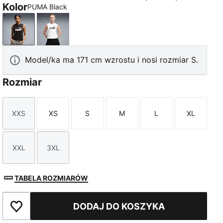
Kolor
PUMA Black
PUMA Black
PUMA White
Model/ka ma 171 cm wzrostu i nosi rozmiar S.
Rozmiar
XXS
XS
S
M
L
XL
Rozmiar
Rozmiar
Rozmiar
Rozmiar
Rozmiar
Rozmiar
XXL
3XL
Rozmiar
Rozmiar
TABELA ROZMIARÓW
DODAJ DO KOSZYKA
Dodaj do ulubionych