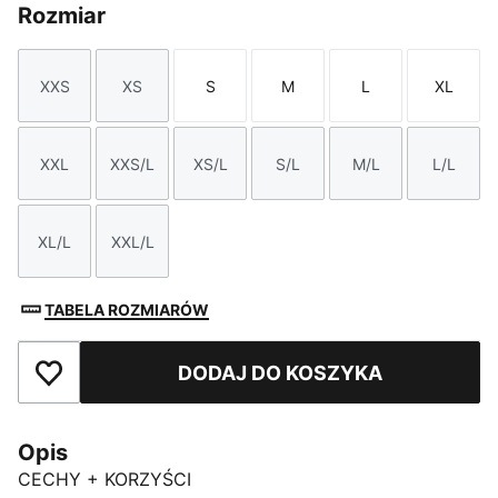
Rozmiar
XXS
XS
S
M
L
XL
Rozmiar
Rozmiar
Rozmiar
Rozmiar
Rozmiar
Rozmi
XXL
XXS/L
XS/L
S/L
M/L
L/L
Rozmiar
Rozmiar
Rozmiar
Rozmiar
Rozmiar
Rozmi
XL/L
XXL/L
Rozmiar
Rozmiar
TABELA ROZMIARÓW
DODAJ DO KOSZYKA
Dodaj do ulubionych
Opis
CECHY + KORZYŚCI