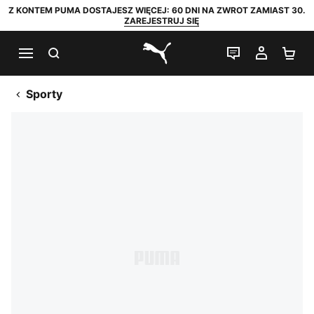
Z KONTEM PUMA DOSTAJESZ WIĘCEJ: 60 DNI NA ZWROT ZAMIAST 30.
ZAREJESTRUJ SIĘ
SZUKAJ
CZAT NA Ż
MOJE 
KO
PUMA.com
Sporty