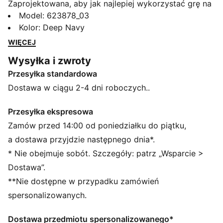
Zaprojektowana, aby jak najlepiej wykorzystać grę na
polu, spódnica Blake łączy prosty styl z
Model
:
623878_03
najnowocześniejszymi funkcjami. Pas PWRSHAPE jest
Kolor
:
Deep Navy
rozciągliwy w czterech kierunkach i zapewnia
WIĘCEJ
maksymalny komfort, czego będziesz potrzebować
Wysyłka i zwroty
podczas przy każdym z 18 dołków.
Przesyłka standardowa
CECHY + KORZYŚCI
Wykonane w co najmniej 30% z materiałów
Dostawa w ciągu 2-4 dni roboczych..
pochodzących z recyklingu.
SZCZEGÓŁY
Przesyłka ekspresowa
Wydajne dopasowanie
Zamów przed 14:00 od poniedziałku do piątku,
Gładki materiał o gramaturze 124 g/m²
a dostawa przyjdzie następnego dnia*.
Talia z klejonego materiału
* Nie obejmuje sobót. Szczegóły: patrz „Wsparcie >
4-kierunkowy stretch i płaskie szwy
Dostawa”.
Pas PWRSHAPE wysmukla sylwetkę i zapewnia
**Nie dostępne w przypadku zamówień
maksymalny komfort
spersonalizowanych.
Dostawa przedmiotu spersonalizowanego*