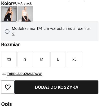
Kolor
PUMA Black
PUMA Black
PUMA White
Model/ka ma 174 cm wzrostu i nosi rozmiar
S.
Rozmiar
XS
S
M
L
XL
Rozmiar
Rozmiar
Rozmiar
Rozmiar
Rozmiar
TABELA ROZMIARÓW
DODAJ DO KOSZYKA
Dodaj do ulubionych
Opis