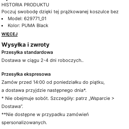
HISTORIA PRODUKTU
Poczuj swobodę dzięki tej prążkowanej koszulce bez
rękawów. Z logo pośrodku i prążkowanym wzorem,
Model
:
629771_01
jest idealna dla tych, którzy lubią zachować prostotę,
Kolor
:
PUMA Black
ale w efektownym stylu. Spraw, aby każda chwila się
WIĘCEJ
liczyła dzięki niewymuszonemu stylowi PUMA.
Wysyłka i zwroty
CECHY + KORZYŚCI
Przesyłka standardowa
Produkt wykonany w co najmniej 30% z materiałów
pochodzących z recyklingu
Dostawa w ciągu 2-4 dni roboczych..
SZCZEGÓŁY
Obcisły krój
Przesyłka ekspresowa
Materiał prążkowany
Zamów przed 14:00 od poniedziałku do piątku,
Skrócony fason
a dostawa przyjdzie następnego dnia*.
Niski dekolt
* Nie obejmuje sobót. Szczegóły: patrz „Wsparcie >
Cienkie paski
Dostawa”.
Charakterystyczne detale marki PUMA
**Nie dostępne w przypadku zamówień
Charakterystyczne detale marki PUMA
spersonalizowanych.