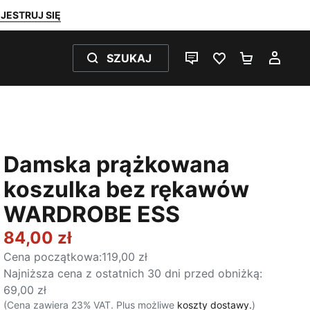
JESTRUJ SIĘ
SZUKAJ
CZAT NA ŻYWO
ULUBIONE 0
KOSZYK 
MOJ
Damska prążkowana
koszulka bez rękawów
WARDROBE ESS
84,00 zł
Cena początkowa
:
119,00 zł
Najniższa cena z ostatnich 30 dni przed obniżką
:
69,00 zł
(Cena zawiera 23% VAT. Plus możliwe
koszty dostawy.
)