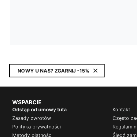
NOWY U NAS? ZGARNIJ -15%
WSPARCIE
Odstąp od umowy tuta
Kontakt
Zasady zwrotów
Często za
Polityka prywatności
Regulamin
Metody płatności
Śledź zam