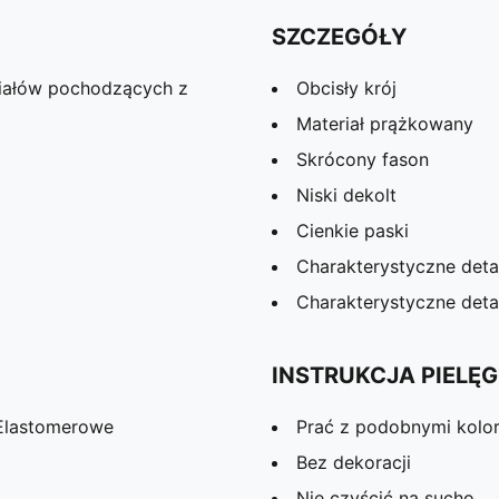
SZCZEGÓŁY
riałów pochodzących z
Obcisły krój
Materiał prążkowany
Skrócony fason
Niski dekolt
Cienkie paski
Charakterystyczne det
Charakterystyczne det
INSTRUKCJA PIELĘG
 Elastomerowe
Prać z podobnymi kolo
Bez dekoracji
Nie czyścić na sucho