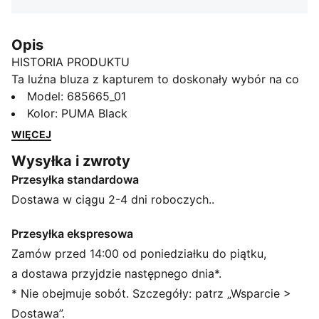
Opis
HISTORIA PRODUKTU
Ta luźna bluza z kapturem to doskonały wybór na co
dzień. Ma gumowy nadruk graficzny i regulowany
Model
:
685665_01
kaptur ze sznurkami. Wstawki na panelach bocznych
Kolor
:
PUMA Black
dodają stylowego wyglądu. Poczuj wygodę i styl
WIĘCEJ
PUMA.
Wysyłka i zwroty
SZCZEGÓŁY
Przesyłka standardowa
Luźny krój
Materiał dzianinowy
Dostawa w ciągu 2-4 dni roboczych..
Standardowa długość
Kaptur
Przesyłka ekspresowa
Długie rękawy
Zamów przed 14:00 od poniedziałku do piątku,
Prążkowane mankiety i dół
a dostawa przyjdzie następnego dnia*.
Kieszeń typu kangur
* Nie obejmuje sobót. Szczegóły: patrz „Wsparcie >
Charakterystyczne detale marki PUMA
Dostawa”.