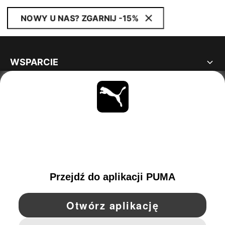
NOWY U NAS? ZGARNIJ -15%
WSPARCIE
INFORMACJE
BĄDŹ NA BIEŻĄCO
OBEJRZYJ
POLAND
YouTube
Twitter
Pinterest
Instagram
Facebo
© PUMA EUROPE GMBH, 2026. WSZYSTKIE PRAWA ZASTRZEŻONE