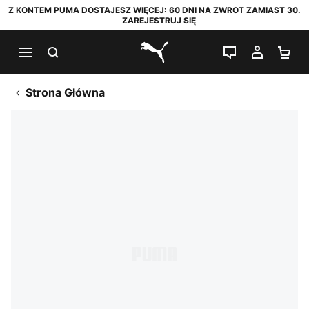
Z KONTEM PUMA DOSTAJESZ WIĘCEJ: 60 DNI NA ZWROT ZAMIAST 30.
ZAREJESTRUJ SIĘ
SZUKAJ
CZAT NA Ż
MOJE 
KO
PUMA.com
Strona Główna